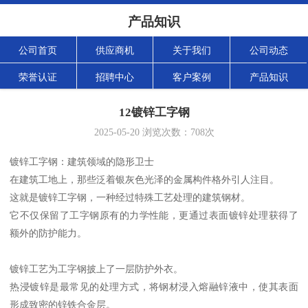
产品知识
公司首页
供应商机
关于我们
公司动态
荣誉认证
招聘中心
客户案例
产品知识
12镀锌工字钢
2025-05-20
浏览次数：
708
次
镀锌工字钢：建筑领域的隐形卫士
在建筑工地上，那些泛着银灰色光泽的金属构件格外引人注目。
这就是镀锌工字钢，一种经过特殊工艺处理的建筑钢材。
它不仅保留了工字钢原有的力学性能，更通过表面镀锌处理获得了
额外的防护能力。
镀锌工艺为工字钢披上了一层防护外衣。
热浸镀锌是最常见的处理方式，将钢材浸入熔融锌液中，使其表面
形成致密的锌铁合金层。