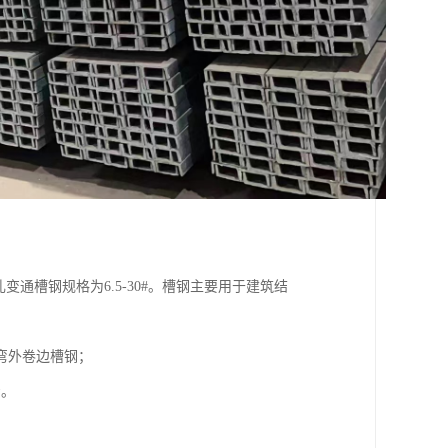
变通槽钢规格为6.5-30#。槽钢主要用于建筑结
弯外卷边槽钢；
着。