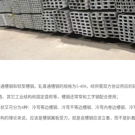
通槽钢和轻型槽钢。轧普通槽钢的规格为5-40#。经供需双方协议供应的轧
造、其它工业结构和固定盘柜等，槽钢还常常和工字钢配合使用；
形状又可分为4种：冷弯等边槽钢、冷弯不等边槽钢、冷弯内卷边槽钢、冷
结构的理论来说，应该是槽钢翼板受力，就是说槽钢应该立着，而不是趴