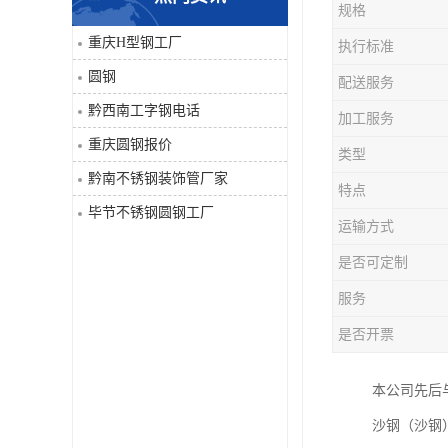
规格
角钢
重庆H型钢工厂
执行标准
圆钢
配送服务
焊管
黔西南工字钢电话
加工服务
工字钢
重庆圆钢报价
类型
黔南不锈钢装饰管厂家
H型钢
特点
毕节不锈钢圆钢工厂
运输方式
花纹板
是否可定制
圆钢
服务
是否开票
不锈钢工字钢
本公司先后
镀锌管
沙钢（沙钢
方矩管