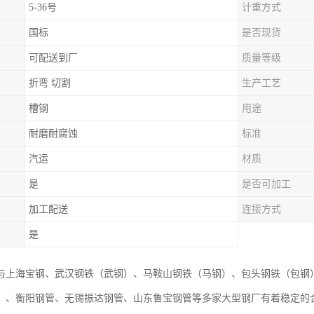
5-36号
计重方式
国标
是否现货
可配送到厂
质量等级
折弯 切割
生产工艺
槽钢
用途
耐磨耐腐蚀
标准
汽运
材质
是
是否可加工
加工配送
连接方式
是
与上海宝钢、武汉钢铁（武钢）、马鞍山钢铁（马钢）、包头钢铁（包钢
）、衡阳钢管、无锡振达钢管、山东鲁宝钢管等多家大型钢厂有着稳定的合