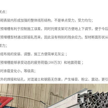
优点：
衬砌表层内形成加强的整体线形结构，不是单点受力，受力均匀；
廊预埋槽有利于控制施工误差，同时托臂支架可方便地上下调节，便于今
廊预埋槽型材通过胚锻轧而来，因此没有特别的残余应力。型材断面形状
紧力；
线缆布局的安装、调整、施工方便简单无灰尘 ；
预埋槽能够承受动态的疲劳荷载(200万次）和地震荷载 ；
温时承载变化小，等级高；
额外的焊接和钻孔，对混凝土和钢筋无伤害，产生噪音、粉尘、震动，更