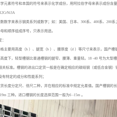
化学元素符号和本国的符号来表示化学成份，用阿拉伯字母来表示成份含
CrNi3A
数数字来表示钢类系列或数字；如：美国、日本、300系、400系、200系
字母和顺序组成序号，只表示用途。
定：
格主要用高度（h ）、腿宽（b ）、腰厚度（d ）等尺寸来表示，国产槽钢规格从
高度下，轻型槽钢比普通槽钢的腿窄、腰薄、重量轻。18 -40 号为大型槽
相关标准。槽钢的进出口定货一般是在确定相应的碳结钢（或低合金钢）
没有特定的成分和性能系列；
交货长度分定尺、倍尺二种，并在相应的标准中规定允差值。国产槽钢的长度选
、6 -19m 三种。进口槽钢的长度选择范围一般为6 -15m 。