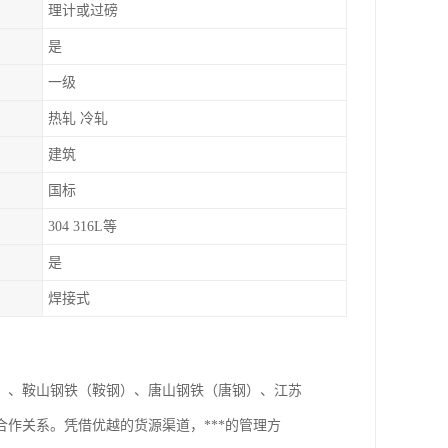
理计或过磅
是
一级
热轧 冷轧
建筑
国标
304 316L等
是
焊接式
）、鞍山钢铁（鞍钢）、唐山钢铁（唐钢）、江苏
作关系。凭借优越的货源渠道，***的管理方