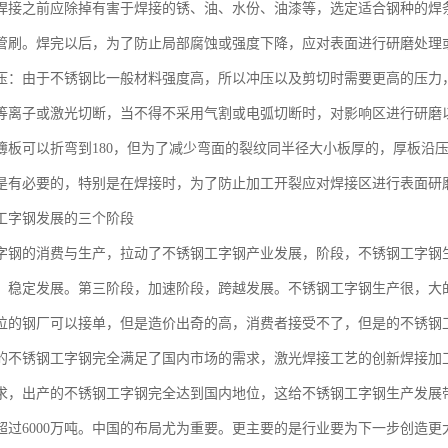
焊接之前应除掉有害于焊接的锈、油、水份、油漆等，选定适合钢种的焊
管刷。焊完以后，为了防止局部腐蚀或强度下降，应对表面进行研磨处理
压：由于不锈钢比一般材料强度高，所以冲压以及剪切时需要更高的压力
等离子或激光切断，当不得不采用气割或电弧切断时，对影响区进行研磨
簿板可以折弯到180，但为了减少弯面的裂纹同半径大小板厚的，厚板沿
是有必要的，特别是在焊接时，为了防止加工开裂应对焊接区进行表面研
工字钢发展的三个阶段
字钢的消费与生产，拉动了不锈钢工字钢产业发展，阶段，不锈钢工字钢
，稳定发展。第三阶段，加速阶段，跨越发展。不锈钢工字钢生产很，大
位的钢厂可以接单，但是造价出奇的高，消费者接受不了，但是的不锈钢
的不锈钢工字钢完全满足了国内市场的需求，激光焊接工艺的创新焊接加
求，出产的不锈钢工字钢完全达到国内地位，这给不锈钢工字钢生产发展
超过6000万吨。中国的布局尤为重要。更主要的是行业要为下一步创造更