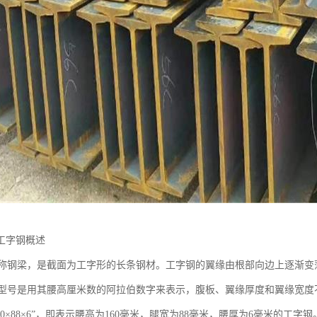
工字钢概述
钢梁，是截面为工字形的长条钢材。工字钢的翼缘由根部向边上逐渐
号是用其腰高厘米数的阿拉伯数字来表示，腹板、翼缘厚度和翼缘宽度不同其规格
60×88×6”，即表示腰高为160毫米，腿宽为88毫米，腰厚为6毫米的