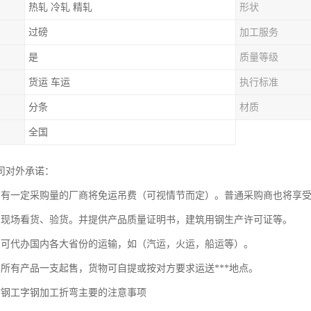
热轧 冷轧 精轧
形状
过磅
加工服务
是
质量等级
货运 车运
执行标准
分条
材质
全国
司对外承诺：
：有一定采购量的厂商将免运吊费（可视情节而定）。普通采购商也将享
：现场看货、验货。并提供产品质量证明书，建筑用钢生产许可证等。
：可代办国内各大省份的运输，如（汽运，火运，船运等）。
：所有产品一支起售，货物可自提或按对方要求运送***地点。
不锈钢工字钢加工折弯主要的注意事项