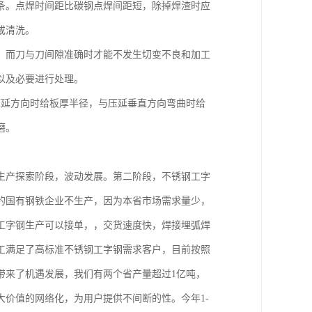
条。点焊时间距比碳钢点焊间距短，除掉焊渣时应
或清洗。
，而刀与刀间隙准确时才能不发生切变不良和加工
以及必要进行处理。
压延方向时给板厚半径，与压延垂直方向弯曲时给
磨。
生产探索阶段，波动发展。第二阶段，不锈钢工字
的国有钢铁企业不生产，因为本省市场需求量少，
工字钢生产可以接单，，交货速度快，焊接埋弧焊
工满足了高标准不锈钢工字钢需求客户，目前按照
带来了机遇发展，我们有两个省产量超过1亿吨，
大价值的网络化，为用户提供不间断的性。今年1-