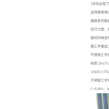
3月份出现
这样能够保
钢扁条的板
的尺寸度，
接的时候变
钢工字钢加
不锈钢工字钢型
材质:201(1Cr
316(0Cr17N
不锈钢工字
C<0.08%、M