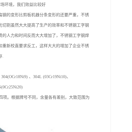
市场环境，我们效益比较好
扁钢的变形比剪板机器分条变形的还要严重，不锈
光切割虽然大大提高了生产的效率和不锈钢工字钢
费的人力和时间反而大大增加了，不锈钢工字钢焊
和重新校直要求反工，这样大大的增加了企业不锈
.
304(OCr18Ni9) 、304L (03Cr19Ni10)、
S(0Cr25Ni20)
S四项。根据牌号不同，含量各有差别，大致范围为