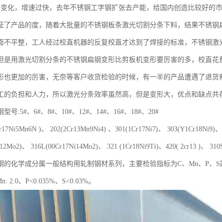
了变化，增速过快，去年不锈钢工字钢扩张去产能，给国内创造比较好的
证了产品的度，随着大批量的不锈钢板条激光切割分条下料，结果不锈钢
面不平整，工人经过校直机器的反复校直才达到了焊接的标准，不锈钢激
但是用激光切割分条的不锈钢扁钢变形比剪板机变形要厉害的多，校直花
形也更加的厉害，无奈等客户收货检验的时候，有一半的产品遭遇了退货
工的负担和人力，所以激光分条效率虽然高，但是变形大，优点和缺点共存
号:5#、6#、8#、10#、12#、14#、16#、18#、20#
17Ni5Mn6N )、 202(2Cr13Mn9Ni4) 、301(1Cr17Ni7)、 303(Y1Cr18Ni9)、 
i12Mo2)、 316L(00Cr17Ni14Mo2)、 321 (1Cr18Ni9Ti)、420( 2cr13 )、 310
钢的化学成分属一般结构用轧制钢材系列，主要检验指标为C、Mn、P、
n: 2.0、P<0.035%、S<0.03%。