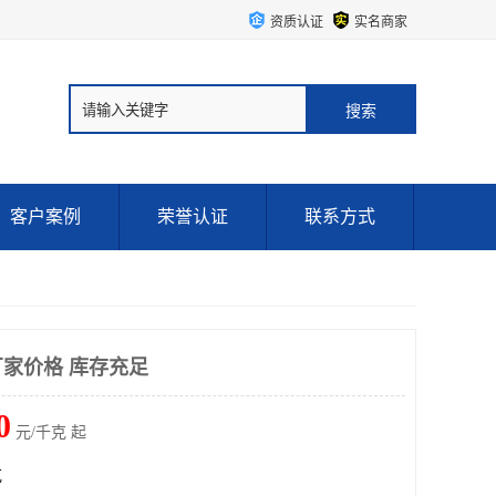
资质认证
实名商家
客户案例
荣誉认证
联系方式
家价格 库存充足
0
元/千克 起
克