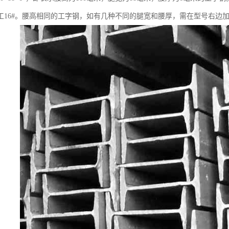
16#。腰高相同的工字钢，如有几种不同的腿宽和腰厚，需在型号右边加a b c 予