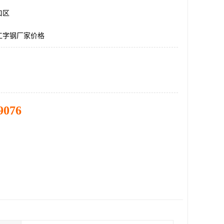
口区
工字钢厂家价格
9076