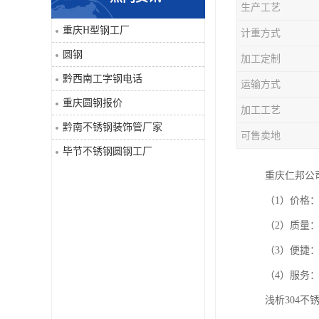
生产工艺
角钢
重庆H型钢工厂
计重方式
圆钢
加工定制
焊管
黔西南工字钢电话
运输方式
工字钢
重庆圆钢报价
加工工艺
黔南不锈钢装饰管厂家
H型钢
可售卖地
毕节不锈钢圆钢工厂
花纹板
重庆仁邦公
（1）价格
圆钢
（2）质量
不锈钢工字钢
（3）便捷
（4）服务
镀锌管
浅析304
方矩管