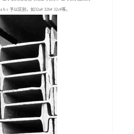
以区别，如32a# 32b# 32c#等。