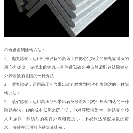
不锈钢角钢除锈方法：
1、 抛丸除锈：运用机械设备的高速工作把必定粒度的钢丸靠抛头的
离心力抛出，被抛出的钢丸与构件猛烈磕碰冲击然后到达祛除钢材
外表锈蚀的意图的一种办法；
2、 喷丸除锈：运用高压空气带出钢丸喷发到构件外表到达的一种除
锈办法；
3、 喷砂除锈：运用高压空气带出石英砂喷发到构件外表到达的一种
除锈办法。砂的成本低且来历广泛，但对环境污染大；除锈完全赖
人工操作，除锈后的构件外表粗糙度小，不易到达摩擦系数的请
求。海砂在运用前应祛除其盐份；