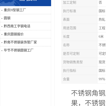
加工定制
否
角钢
重庆H型钢工厂
执行标准
国标
圆钢
表面
热轧
焊管
黔西南工字钢电话
用途范围
工程
工字钢
重庆圆钢报价
长度
6米
黔南不锈钢装饰管厂家
H型钢
名称
不锈
毕节不锈钢圆钢工厂
是否可定制
可定
花纹板
货物销售类型
现货
圆钢
执行指标
国标
含量
99％
不锈钢工字钢
不锈钢角钢
镀锌管
果，不锈钢
方矩管