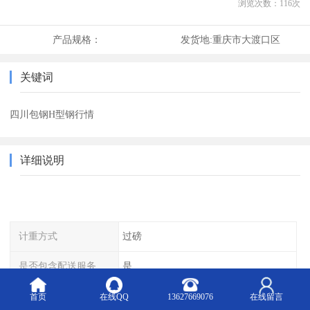
浏览次数：
116
次
产品规格：
发货地:
重庆市大渡口区
关键词
四川包钢H型钢行情
详细说明
计重方式
过磅
是否包含配送服务
是
是否进口
否
首页
在线QQ
13627669076
在线留言