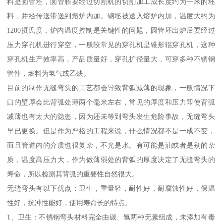
料是圆管坯，圆管胚要经过切割机的切割加工成长度约为一米的坯
料，并经传送带送到熔炉内加。钢坯被送入熔炉内加，温度大约为
1200摄氏度，炉内温度控制是关键性的问题，圆管坯出炉后要经过
压力穿孔机进行穿空，一般较常见的穿孔机是锥形辊穿孔机，这种
穿孔机生产效率高，产品质量好，穿孔扩径量大，可穿多种不锈钢
管件，燃料为氢气或乙炔。
目前的制作无缝弯头的工艺都会导致背弧减薄的现象，一般情况下
口的壁厚会比背弧处薄两个毫米左右，常见的厚度和压力即使背弧
减薄也有太大的隐患，因为还未等到弯头发生危险事故，无缝弯头
早已更换。但是作为严格的工程来说，什么情况都不是一成不变，
而且管道内的介质也很复杂，不光是水。有可能是油或者是别的杂
质，温度高压力大，作为做薄弱处的背弧的厚度决定了无缝弯头的
寿命，所以检测其背弧的重要性自然很大。
无缝弯头有以下优点：卫生，重量轻，耐性好，耐腐蚀性好，保温
性好，抗冲性能好，使用寿命长的特点。
1、卫生：不锈钢弯头材料完全由碳、氢两种无素组成，未添加有毒