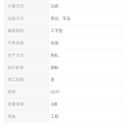
计重方式
过磅
运输方式
货运、车运
截面面积
工字型
可售卖地
全国
生产方式
热轧
执行标准
国标
加工定制
是
材质
Q235
质量等级
A级
用途
工程