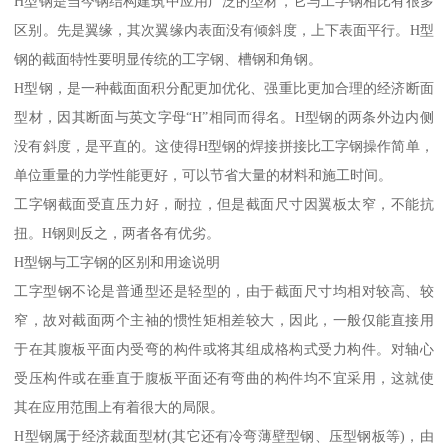
H型钢是当今钢结构建筑中应用广泛的型材，它与工字钢相比有很多
区别。先是翼缘，其次翼缘内表面没有倾斜度，上下表面平行。H型
钢的截面特性要明显传统的工字钢、槽钢和角钢。
H型钢，是一种截面面积分配更加优化、强重比更加合理的经济断面
型材，因其断面与英文字母“H”相同而得名。H型钢的两条外边内侧
没有斜度，是平直的。这使得H型钢的焊接拼接比工字钢操作简单，
单位重量的力学性能更好，可以节省大量的材料和施工时间。
工字钢截面受直压力好，耐拉，但是截面尺寸因翼板太窄，不能抗
扭。H钢则反之，两者各有优劣。
H型钢与工字钢的区别和用途说明
工字型钢不论是普通型还是轻型的，由于截面尺寸均相对较高、较
窄，故对截面两个主袖的惯性矩相差较大，因此，一般仅能直接用
于在其腹板平面内受弯的构件或将其组成格构式受力构件。对轴心
受压构件或在垂直于腹板平面还有弯曲的构件均不宜采用，这就使
其在应用范围上有着很大的局限。
H型钢属于经济裁面型材(其它还有冷弯薄壁型钢、压型钢板等)，由