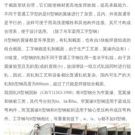
于截面形状合理，它们能使钢材更高地发挥效能，提高承裁能力。
不同于普通工字型的是H型钢的翼缘进行了加宽，且内、外表面通常
是平行的，这样可便于用高强度螺栓和其他构件连接。其尺寸构成
合理系，便于设计选用。（除了吊车梁用工字型钢）
H型钢的翼缘都是等厚度的，有轧制截面，也有由3块板焊接组成的
组合截面。工字钢都是轧制截面，由于生产工艺差，翼缘内边有1：
10坡度。H型钢的轧制不同于普通工字钢仅用一套水平轧辊，由于其
翼缘较宽且无斜度(或斜度很小)，故须增设一组立式轧辊同时进行辊
轧，因此，其轧制工艺和设备都比普通轧机复杂。国内可生产的大
轧制h型钢高度为800mm，超过了只能是焊接组合截面。
我国轧H型钢国标（GB/T11263-1998）将H型钢分为窄翼缘、宽翼缘
和钢桩三类，其代号分别为hz、hk和hu。窄翼缘H型钢适用于梁或压
弯构件，而宽翼缘H型钢和H型钢桩则适用于轴心受压构件或压弯构
件。工字钢与H型钢相比，等重量前提下，w、ix、iy都不如H型钢。