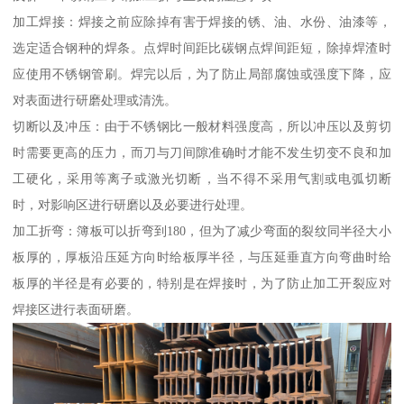
加工焊接：焊接之前应除掉有害于焊接的锈、油、水份、油漆等，
选定适合钢种的焊条。点焊时间距比碳钢点焊间距短，除掉焊渣时
应使用不锈钢管刷。焊完以后，为了防止局部腐蚀或强度下降，应
对表面进行研磨处理或清洗。
切断以及冲压：由于不锈钢比一般材料强度高，所以冲压以及剪切
时需要更高的压力，而刀与刀间隙准确时才能不发生切变不良和加
工硬化，采用等离子或激光切断，当不得不采用气割或电弧切断
时，对影响区进行研磨以及必要进行处理。
加工折弯：簿板可以折弯到180，但为了减少弯面的裂纹同半径大小
板厚的，厚板沿压延方向时给板厚半径，与压延垂直方向弯曲时给
板厚的半径是有必要的，特别是在焊接时，为了防止加工开裂应对
焊接区进行表面研磨。