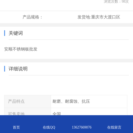
浏览次数：
98
次
产品规格：
发货地:
重庆市大渡口区
关键词
安顺不锈钢板批发
详细说明
产品特点
耐磨、耐腐蚀、抗压
可售卖地
全国
用途
金属制品 家用电器 机械制造等
首页
在线QQ
13627669076
在线留言