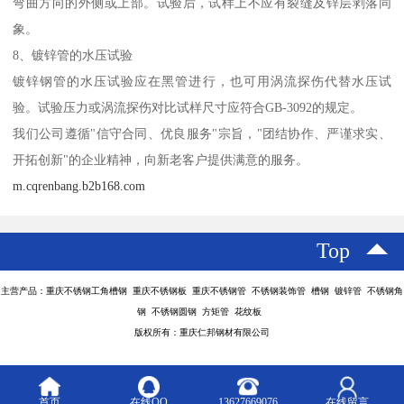
弯曲方向的外侧或上部。试验后，试样上不应有裂缝及锌层剥落同
象。
8、镀锌管的水压试验
镀锌钢管的水压试验应在黑管进行，也可用涡流探伤代替水压试
验。试验压力或涡流探伤对比试样尺寸应符合GB-3092的规定。
我们公司遵循"信守合同、优良服务"宗旨，"团结协作、严谨求实、
开拓创新"的企业精神，向新老客户提供满意的服务。
m.cqrenbang.b2b168.com
Top
主营产品：重庆不锈钢工角槽钢 重庆不锈钢板 重庆不锈钢管 不锈钢装饰管 槽钢 镀锌管 不锈钢角
钢 不锈钢圆钢 方矩管 花纹板
版权所有：重庆仁邦钢材有限公司
首页
在线QQ
13627669076
在线留言