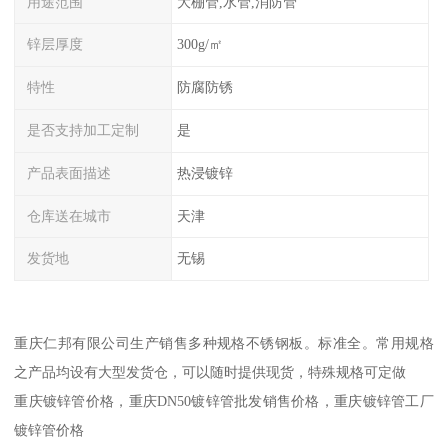
用途范围
大棚管,水管,消防管
锌层厚度
300g/㎡
特性
防腐防锈
是否支持加工定制
是
产品表面描述
热浸镀锌
仓库送在城市
天津
发货地
无锡
重庆仁邦有限公司生产销售多种规格不锈钢板。标准全。常用规格
之产品均设有大型发货仓，可以随时提供现货，特殊规格可定做
重庆镀锌管价格，重庆DN50镀锌管批发销售价格，重庆镀锌管工厂
镀锌管价格