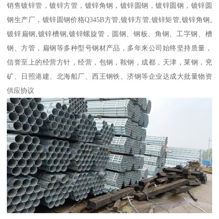
销售镀锌管，镀锌方管，镀锌角钢，镀锌圆钢，镀锌圆钢，镀锌圆
钢生产厂，镀锌圆钢价格Q345B方管,镀锌方管,镀锌矩管,镀锌角钢,
镀锌扁钢,镀锌槽钢,镀锌螺旋管，圆钢、钢板、角钢、工字钢、槽
钢、方管，扁钢等多种型号钢材产品，多年来公司始终坚持质量，
信誉至上的经营方针，经营，包钢，鞍钢，成都，天津，莱钢，兖
矿、日照港建、北海船厂、西王钢铁、济钢等企业达成大批量物资
供应协议