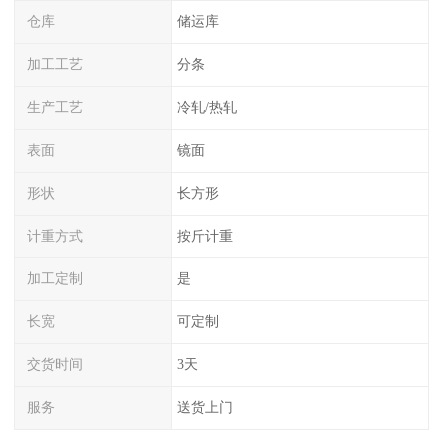
仓库
储运库
加工工艺
分条
生产工艺
冷轧/热轧
表面
镜面
形状
长方形
计重方式
按斤计重
加工定制
是
长宽
可定制
交货时间
3天
服务
送货上门