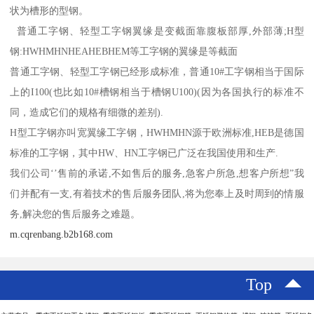
状为槽形的型钢。
普通工字钢、轻型工字钢翼缘是变截面靠腹板部厚,外部薄;H型
钢:HWHMHNHEAHEBHEM等工字钢的翼缘是等截面
普通工字钢、轻型工字钢已经形成标准，普通10#工字钢相当于国际
上的I100(也比如10#槽钢相当于槽钢U100)(因为各国执行的标准不
同，造成它们的规格有细微的差别).
H型工字钢亦叫宽翼缘工字钢，HWHMHN源于欧洲标准,HEB是德国
标准的工字钢，其中HW、HN工字钢已广泛在我国使用和生产.
我们公司‘’售前的承诺,不如售后的服务,急客户所急,想客户所想”我
们并配有一支,有着技术的售后服务团队,将为您奉上及时周到的情服
务,解决您的售后服务之难题。
m.cqrenbang.b2b168.com
Top