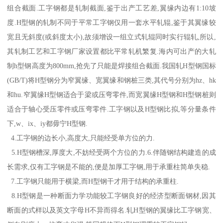
组合截面.工字钢都是轧制截面,鉴于出产工艺差,翼缘内边有1:10坡
度.H型钢的轧制不同于平常工字钢仅用一套水平轧辊,鉴于其翼缘较
宽且无斜度(或斜度太小),故须增设一组立式轧辊同时实行辊轧,所以,
其轧制工艺和工字钢厂家设置都比平常轧机繁复.海内可出产的大轧
制h型钢高度为800mm,抢先了只能是焊接组合截面.我国轧H型钢国标
(GB/T)将H型钢分为窄翼缘、宽翼缘和钢桩三类,其代号分别为hz、hk
和hu.窄翼缘H型钢适合于梁或压弯零件,而宽翼缘H型钢和H型钢桩则
适合于轴心受压零件或压弯零件.工字钢以及H型钢比拟,等分量条件
下,w、ix、iy都毋宁H型钢.
4.工字钢的边长小,高度大,只能经受单方位的力.
5.H型钢槽深,厚度大,不妨经受两个方位的力.6.伴随钢结构建造的成
长需求,仅有工字钢是不能的,便是加厚工字钢,用于承重柱简单失稳.
7.工字钢只能用于横梁,而H型钢干才用于结构的承重柱.
8.H型钢是一种断面力学功能较工字钢良好的经济型断面钢材,因其
断面的式样以及英文字母H不异而得名.轧H型钢的翼缘比工字钢宽、