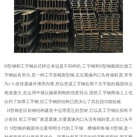
H型钢和工字钢从式样过来说是不同样的,工字钢和H型钢截面比较工
字钢如名所示,是一种工字形截面型钢,左右翼缘内口头有倾斜度,常常
为1:6,使得翼缘外薄而内厚,所以变成工字钢在两个主平面的截面特点
相差庞大,在运用中难以施展刚刚的强度特点.固然工字钢商场上上也
出列了加厚工字钢,但工字钢的结构已然决心了其抗扭功能短板.
H型钢是目前钢结构建造中运用宽泛的型材,它以及工字钢比拟有不
少差别.初工字钢厂家是翼缘,次要翼缘内口头没有倾斜度,左右口头平
行.H型钢的截面特点要明明古代的工字钢、槽钢和角钢.H型钢,是一