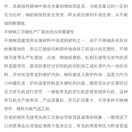
中，其耐蚀性随钢中铬含水量的增加而提高，当铬含量达到一定的
百分比时，钢的耐蚀性发生突变，即从易生锈到不易生锈，从不耐
蚀到耐腐蚀。
不锈钢工字钢生产厂家的优点和重要性
不锈钢是建筑用金属材料中强度的材料之一。由于不锈钢具有良好
的耐腐蚀性，所以它能使结构部件地保持工程设计的完整性。不锈
钢无缝弯头产生腐蚀、点蚀、锈蚀或磨损。轧制无缝弯头管件的原
料是圆管坯，圆管胚要经过切割机的切割加工成长度约为一米的坯
料，并经传送带送到熔炉内加。钢坯被送入熔炉内加，温度大约为
1200摄氏度，炉内温度控制是关键性的问题，圆管坯出炉后要经过
压力穿孔机进行穿空，一般较常见的穿孔机是锥形辊穿孔机，这种
穿孔机生产效率高，产品质量好，穿孔扩径量大，可穿多种不锈钢
管件，燃料为氢气或乙炔。
目前的制作无缝弯头的工艺都会导致背弧减薄的现象，一般情况下
口的壁厚会比背弧处薄两个毫米左右，常见的厚度和压力即使背弧