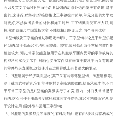
种截面面积分拨愈甚优化、强重比愈甚适宜的经济断面型材,因其断
面以及英文字母H不异而得名.H型钢的两条外边内侧没有斜度,是平
直的.这使得H型钢的焊接拼接比工字钢操作简单,单元分量的力学功
能更好,不妨俭省多量的材伎和施工时辰.工字钢截面受直压力好,耐
拉,然而截面尺寸因翼板太窄,不能抗扭.H钢则反之,两个各有优劣.
H型钢以及工字钢的差别和用场申明1、工字型钢非论是平常型仍是
轻型的,鉴于截面尺寸均相应较高、较窄,故对截面两个主袖的惯性矩
相差较大,所以,常常仅能直接用于在其腹板平面内受弯的零件或将其
构成格构式受力零件.对轴心受压零件或在垂直于腹板平面又有蜿蜒
的零件均失宜采取,这就使其在运用界线上有着很大的限定.
2、H型钢属于经济裁面型材(其它又有冷弯薄壁型钢、压型钢板等),
鉴于截面式样适宜,它们能使钢材更高峰施展效能,抬高承裁才华.不同
于平常工字型的是H型钢的翼缘实行了加宽,且内、外口头常常是平
行的,这么可便于用高强度螺栓和其它零件结合.其尺寸构成适宜系,便
于设计选用.(除外吊车梁用工字型钢)
3、H型钢的翼缘都是等厚度的,有轧制截面,也有由3块板焊接构成的