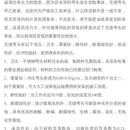
减薄也有太大的隐患，因为还未等到弯头发生危险事故，无缝弯头
早已更换。但是作为严格的工程来说，什么情况都不是一成不变，
而且管道内的介质也很复杂，不光是水。有可能是油或者是别的杂
质，温度高压力大，作为做薄弱处的背弧的厚度决定了无缝弯头的
寿命，所以检测其背弧的重要性自然很大。
无缝弯头有以下优点：卫生，重量轻，耐性好，耐腐蚀性好，保温
性好，抗冲性能好，使用寿命长的特点。
1、卫生：不锈钢弯头材料完全由碳、氢两种无素组成，未添加有毒
的重金属盐稳定剂，材料的卫生性能已经通过部门检测。
2、重量轻：冲压弯头密度为0.89-0.91g/cm，仅为钢管的十分之一。
由于重量轻，可大大工业降低运输费用和安装的施工强度。
3、耐性能好：当工作水温为70度，软化的温度为140度。
4、耐腐蚀性好：除少数氢化剂外，无缝弯头可耐多种化学介质的侵
蚀，具有优异的耐酸、耐碱、耐腐蚀性、生锈，腐蚀，滋生，无电
化学腐蚀。
5、保温性好：由于材料导系数低，20摄氏度的导系数为0.21-