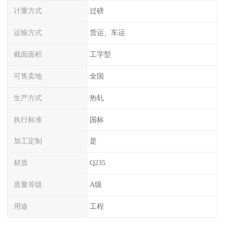
计重方式
过磅
运输方式
货运、车运
截面面积
工字型
可售卖地
全国
生产方式
热轧
执行标准
国标
加工定制
是
材质
Q235
质量等级
A级
用途
工程