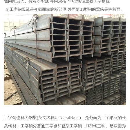
侧向刚度大、抗弯才华强.等同规格下H型钢理重较工字钢轻.
9.工字钢翼缘是变戴面靠腹板部厚,外面薄;H型钢的翼缘是等戴面.
工字钢也称为钢梁(英文名称UniversalBeam)，是截面为工字形状的长
条钢材。工字钢分普通工字钢和轻型工字钢，H型钢三种。是截面形