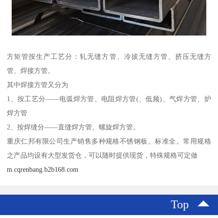
方矩管按生产工艺分：轧无缝方管、冷拔无缝方管、挤压无缝方
管、焊接方管。
其中焊接方管又分为
1、按工艺分——电弧焊方管、电阻焊方管(、低频)、气焊方管、炉
焊方管
2、按焊缝分——直缝焊方管、螺旋焊方管。
重庆仁邦有限公司生产销售多种规格不锈钢板。标准全。常用规格
之产品均设有大型发货仓，可以随时提供现货，特殊规格可定做
m.cqrenbang.b2b168.com
Top