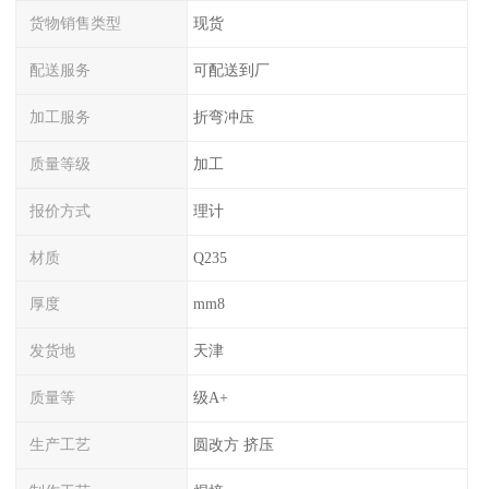
货物销售类型
现货
配送服务
可配送到厂
加工服务
折弯冲压
质量等级
加工
报价方式
理计
材质
Q235
厚度
mm8
发货地
天津
质量等
级A+
生产工艺
圆改方 挤压