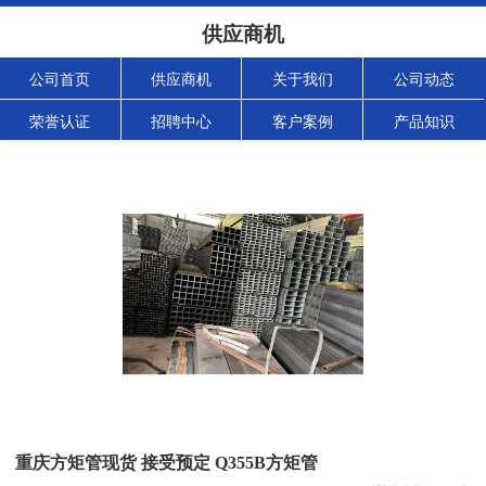
供应商机
公司首页
供应商机
关于我们
公司动态
荣誉认证
招聘中心
客户案例
产品知识
重庆方矩管现货 接受预定 Q355B方矩管