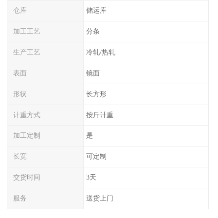
仓库
储运库
加工工艺
分条
生产工艺
冷轧/热轧
表面
镜面
形状
长方形
计重方式
按斤计重
加工定制
是
长宽
可定制
交货时间
3天
服务
送货上门