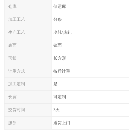
仓库
储运库
加工工艺
分条
生产工艺
冷轧/热轧
表面
镜面
形状
长方形
计重方式
按斤计重
加工定制
是
长宽
可定制
交货时间
3天
服务
送货上门