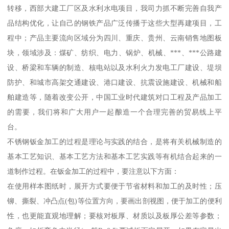
转移，西部大建工厂区及水利水电项目，我司力抓不断完善自我产
品结构优化，让自己的钢铁产品广泛传播于这些大型再建项目，工
程中；产品主要流向区域分为四川、重庆、贵州、云南销售地图板
块，领域涉及：煤矿、纺织、电力、锅炉、机械、***、***公路建
设、桥梁和车辆的制造、核电站以及水利火力发电工厂建设、堤坝
防护、和城市高架交通建设、港口建设、抗震设施建设、机械和船
舶建造等，随着改变公开，中国工业时代建筑对口工程及产品加工
的需要，我们将和广大用户一起酿造一个合理完善的贸易线上平
台。
不锈钢钣金加工的过程是理论与实践的结合，是将有关机械制造的
基本工艺知识、基本工艺方法和基本工艺实践等有机结合起来的一
道制作过程。在钣金加工的过程中，要注意以下方面：
在使用样本图纸时，展开方式要便于节省材料和加工的及时性；压
铆、撕裂、冲凸点(包)等位置方向，要画出剖视图，便于加工的便利
性，也更能直观地理解；要核对板厚、材质以及板厚公差等参数；