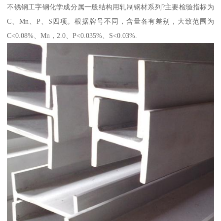
不锈钢工字钢化学成分属一般结构用轧制钢材系列?主要检验指标为
C、Mn、P、S四项。根据牌号不同，含量各有差别，大致范围为
C<0.08%、Mn，2.0、P<0.035%、S<0.03%.