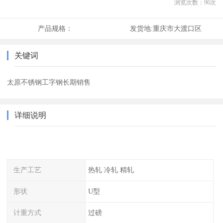
浏览次数：
96
次
产品规格：
发货地:
重庆市大渡口区
关键词
太原不锈钢工字钢长期销售
详细说明
生产工艺
热轧 冷轧 精轧
形状
U型
计重方式
过磅