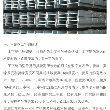
一、不锈钢工字钢概述
工字钢也称钢梁，是截面为工字形的长条钢材。工字钢的翼缘由
根部向边上逐渐变薄的，有一定的角度，
工字钢的型号是用其腰高厘米数的阿拉伯数字来表示，腹板、翼
缘厚度和翼缘宽度不同其规格以腰高( h)×腿宽(b)×腰厚(t)的毫数表
示，如“工160×88×6”，即表示腰高为160毫米，腿宽为88毫米，腰厚
为6毫米的工字钢。工字钢的规格也可用型号表示，型号表示腰高的
厘米数，如工16#。腰高相同的工字钢，如有几种不同的腿宽和腰
厚，需在型号右边加a b c 予以区别，如32a# 32b# 32c#等。
重庆仁邦有限公司生产销售多种规格不锈钢板。标准全。常用规格