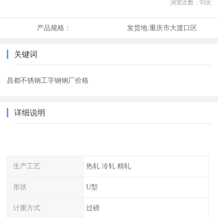
浏览次数：
93
次
产品规格：
发货地:
重庆市大渡口区
关键词
昌都不锈钢工字钢钢厂价格
详细说明
生产工艺
热轧 冷轧 精轧
形状
U型
计重方式
过磅