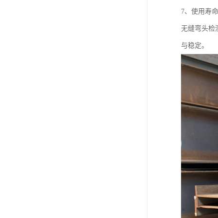
7、使用寿
无缝弯头检
与稳定。