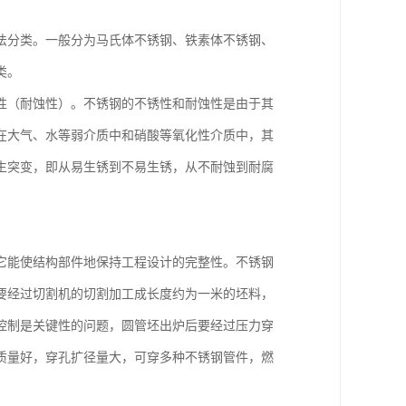
法分类。一般分为马氏体不锈钢、铁素体不锈钢、
类。
性（耐蚀性）。不锈钢的不锈性和耐蚀性是由于其
在大气、水等弱介质中和硝酸等氧化性介质中，其
生突变，即从易生锈到不易生锈，从不耐蚀到耐腐
它能使结构部件地保持工程设计的完整性。不锈钢
要经过切割机的切割加工成长度约为一米的坯料，
度控制是关键性的问题，圆管坯出炉后要经过压力穿
质量好，穿孔扩径量大，可穿多种不锈钢管件，燃