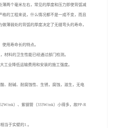
处薄两个毫米左右，常见的厚度和压力即使背弧减
严格的工程来说，什么情况都不是一成不变，而且
为做薄弱处的背弧的厚度决定了无缝弯头的寿命，
，使用寿命长的特点。
剂，材料的卫生性能已经通过部门检测。
，可大大工业降低运输费用和安装的施工强度。
耐酸、耐碱、耐腐蚀性、生锈，腐蚀，滋生，无电
2W/mk）、紫钢管（333W/mk）小得多，故PP-R
相当于实壁的1.。