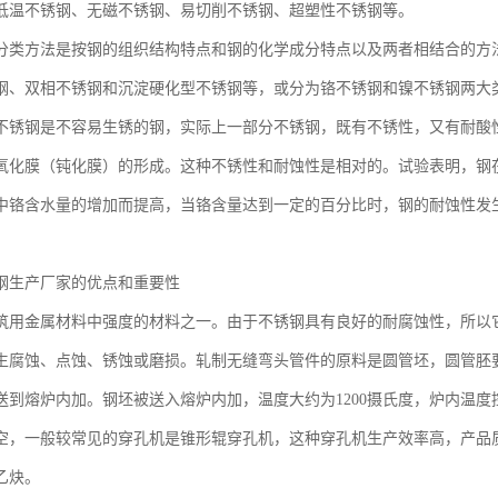
低温不锈钢、无磁不锈钢、易切削不锈钢、超塑性不锈钢等。
分类方法是按钢的组织结构特点和钢的化学成分特点以及两者相结合的方
钢、双相不锈钢和沉淀硬化型不锈钢等，或分为铬不锈钢和镍不锈钢两大
不锈钢是不容易生锈的钢，实际上一部分不锈钢，既有不锈性，又有耐酸
氧化膜（钝化膜）的形成。这种不锈性和耐蚀性是相对的。试验表明，钢
中铬含水量的增加而提高，当铬含量达到一定的百分比时，钢的耐蚀性发
钢生产厂家的优点和重要性
筑用金属材料中强度的材料之一。由于不锈钢具有良好的耐腐蚀性，所以
生腐蚀、点蚀、锈蚀或磨损。轧制无缝弯头管件的原料是圆管坯，圆管胚
送到熔炉内加。钢坯被送入熔炉内加，温度大约为1200摄氏度，炉内温
空，一般较常见的穿孔机是锥形辊穿孔机，这种穿孔机生产效率高，产品
乙炔。