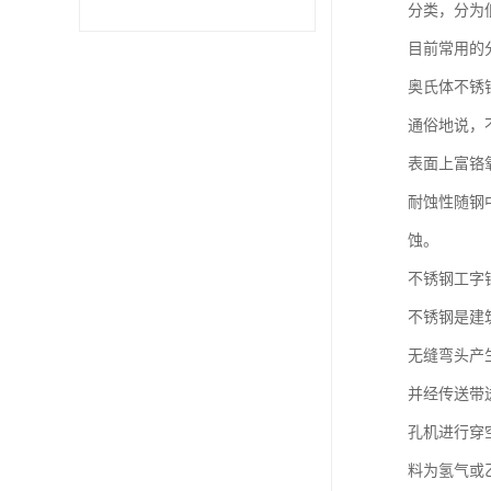
分类，分为
目前常用的
不锈钢卷
奥氏体不锈
型材
通俗地说，
表面上富铬
耐蚀性随钢
蚀。
不锈钢工字
不锈钢是建
无缝弯头产
并经传送带
孔机进行穿
料为氢气或