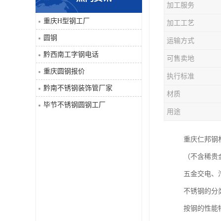
加工服务
角钢
重庆H型钢工厂
加工工艺
圆钢
运输方式
焊管
黔西南工字钢电话
可售卖地
工字钢
重庆圆钢报价
执行标准
黔南不锈钢装饰管厂家
H型钢
材质
毕节不锈钢圆钢工厂
用途
花纹板
重庆仁邦钢材
圆钢
（不含稀贵
不锈钢工字钢
五金交电、
不锈钢的分
镀锌管
按钢的性能
方矩管