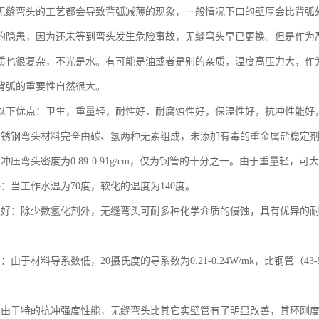
无缝弯头的工艺都会导致背弧减薄的现象，一般情况下口的壁厚会比背弧
的隐患，因为还未等到弯头发生危险事故，无缝弯头早已更换。但是作为
质也很复杂，不光是水。有可能是油或者是别的杂质，温度高压力大，作
背弧的重要性自然很大。
以下优点：卫生，重量轻，耐性好，耐腐蚀性好，保温性好，抗冲性能好
不锈钢弯头材料完全由碳、氢两种无素组成，未添加有毒的重金属盐稳定
冲压弯头密度为0.89-0.91g/cm，仅为钢管的十分之一。由于重量轻
：当工作水温为70度，软化的温度为140度。
性好：除少数氢化剂外，无缝弯头可耐多种化学介质的侵蚀，具有优异的
由于材料导系数低，20摄氏度的导系数为0.21-0.24W/mk，比钢管（43-5
。
：由于特的抗冲强度性能，无缝弯头比其它实壁管有了明显改善，其环刚度