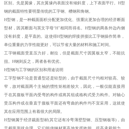
区别。先是翼缘，其次翼缘内表面没有倾斜度，上下表面平行。H型
钢的截面特性要明显传统的工字钢、槽钢和角钢。
H型钢，是一种截面面积分配更加优化、强重比更加合理的经济断面
型材，因其断面与英文字母“H”相同而得名。H型钢的两条外边内侧
没有斜度，是平直的。这使得H型钢的焊接拼接比工字钢操作简单，
单位重量的力学性能更好，可以节省大量的材料和施工时间。
工字钢截面受直压力好，耐拉，但是截面尺寸因翼板太窄，不能抗
扭。H钢则反之，两者各有优劣。
H型钢与工字钢的区别和用途说明
工字型钢不论是普通型还是轻型的，由于截面尺寸均相对较高、较
窄，故对截面两个主袖的惯性矩相差较大，因此，一般仅能直接用
于在其腹板平面内受弯的构件或将其组成格构式受力构件。对轴心
受压构件或在垂直于腹板平面还有弯曲的构件均不宜采用，这就使
其在应用范围上有着很大的局限。
H型钢属于经济裁面型材(其它还有冷弯薄壁型钢、压型钢板等)，由
于截面形状合理，它们能使钢材更高地发挥效能，提高承裁能力。