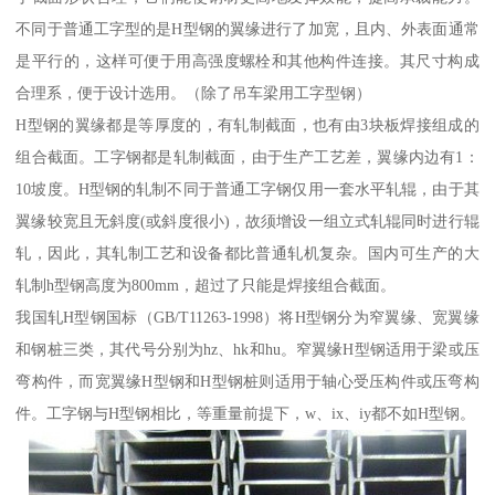
不同于普通工字型的是H型钢的翼缘进行了加宽，且内、外表面通常
是平行的，这样可便于用高强度螺栓和其他构件连接。其尺寸构成
合理系，便于设计选用。（除了吊车梁用工字型钢）
H型钢的翼缘都是等厚度的，有轧制截面，也有由3块板焊接组成的
组合截面。工字钢都是轧制截面，由于生产工艺差，翼缘内边有1：
10坡度。H型钢的轧制不同于普通工字钢仅用一套水平轧辊，由于其
翼缘较宽且无斜度(或斜度很小)，故须增设一组立式轧辊同时进行辊
轧，因此，其轧制工艺和设备都比普通轧机复杂。国内可生产的大
轧制h型钢高度为800mm，超过了只能是焊接组合截面。
我国轧H型钢国标（GB/T11263-1998）将H型钢分为窄翼缘、宽翼缘
和钢桩三类，其代号分别为hz、hk和hu。窄翼缘H型钢适用于梁或压
弯构件，而宽翼缘H型钢和H型钢桩则适用于轴心受压构件或压弯构
件。工字钢与H型钢相比，等重量前提下，w、ix、iy都不如H型钢。