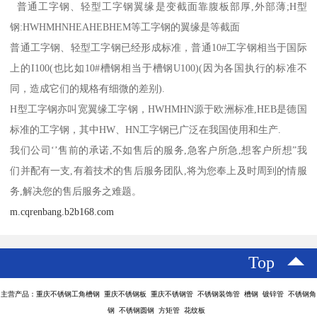
普通工字钢、轻型工字钢翼缘是变截面靠腹板部厚,外部薄;H型
钢:HWHMHNHEAHEBHEM等工字钢的翼缘是等截面
普通工字钢、轻型工字钢已经形成标准，普通10#工字钢相当于国际
上的I100(也比如10#槽钢相当于槽钢U100)(因为各国执行的标准不
同，造成它们的规格有细微的差别).
H型工字钢亦叫宽翼缘工字钢，HWHMHN源于欧洲标准,HEB是德国
标准的工字钢，其中HW、HN工字钢已广泛在我国使用和生产.
我们公司‘’售前的承诺,不如售后的服务,急客户所急,想客户所想”我
们并配有一支,有着技术的售后服务团队,将为您奉上及时周到的情服
务,解决您的售后服务之难题。
m.cqrenbang.b2b168.com
Top
主营产品：重庆不锈钢工角槽钢 重庆不锈钢板 重庆不锈钢管 不锈钢装饰管 槽钢 镀锌管 不锈钢角
钢 不锈钢圆钢 方矩管 花纹板