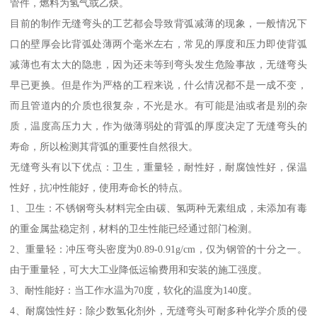
管件，燃料为氢气或乙炔。
目前的制作无缝弯头的工艺都会导致背弧减薄的现象，一般情况下
口的壁厚会比背弧处薄两个毫米左右，常见的厚度和压力即使背弧
减薄也有太大的隐患，因为还未等到弯头发生危险事故，无缝弯头
早已更换。但是作为严格的工程来说，什么情况都不是一成不变，
而且管道内的介质也很复杂，不光是水。有可能是油或者是别的杂
质，温度高压力大，作为做薄弱处的背弧的厚度决定了无缝弯头的
寿命，所以检测其背弧的重要性自然很大。
无缝弯头有以下优点：卫生，重量轻，耐性好，耐腐蚀性好，保温
性好，抗冲性能好，使用寿命长的特点。
1、卫生：不锈钢弯头材料完全由碳、氢两种无素组成，未添加有毒
的重金属盐稳定剂，材料的卫生性能已经通过部门检测。
2、重量轻：冲压弯头密度为0.89-0.91g/cm，仅为钢管的十分之一。
由于重量轻，可大大工业降低运输费用和安装的施工强度。
3、耐性能好：当工作水温为70度，软化的温度为140度。
4、耐腐蚀性好：除少数氢化剂外，无缝弯头可耐多种化学介质的侵