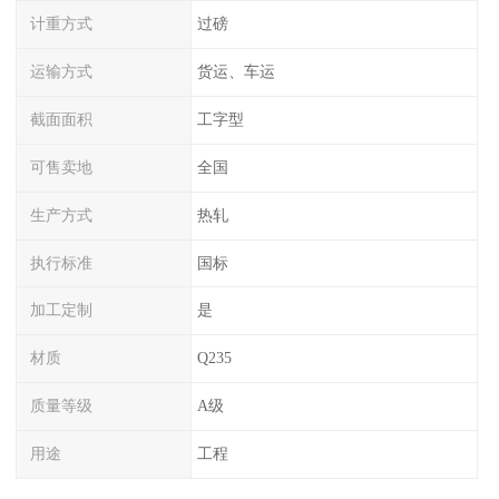
计重方式
过磅
运输方式
货运、车运
截面面积
工字型
可售卖地
全国
生产方式
热轧
执行标准
国标
加工定制
是
材质
Q235
质量等级
A级
用途
工程