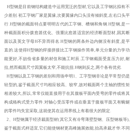
H型钢是目前钢结构建造中运用宽泛的型材,它以及工字钢比拟有不
少差别.初工字钢厂家是翼缘,次要翼缘内口头没有倾斜度,左右口头平
行.H型钢的截面特点要明明古代的工字钢、槽钢和角钢.H型钢,是一
种截面面积分拨愈甚优化、强重比愈甚适宜的经济断面型材,因其断
面以及英文字母H不异而得名.H型钢的两条外边内侧没有斜度,是平
直的.这使得H型钢的焊接拼接比工字钢操作简单,单元分量的力学功
能更好,不妨俭省多量的材伎和施工时辰.工字钢截面受直压力好,耐
拉,然而截面尺寸因翼板太窄,不能抗扭.H钢则反之,两个各有优劣.
H型钢以及工字钢的差别和用场申明1、工字型钢非论是平常型仍是
轻型的,鉴于截面尺寸均相应较高、较窄,故对截面两个主袖的惯性矩
相差较大,所以,常常仅能直接用于在其腹板平面内受弯的零件或将其
构成格构式受力零件.对轴心受压零件或在垂直于腹板平面又有蜿蜒
的零件均失宜采取,这就使其在运用界线上有着很大的限定.
2、H型钢属于经济裁面型材(其它又有冷弯薄壁型钢、压型钢板等),
鉴于截面式样适宜,它们能使钢材更高峰施展效能,抬高承裁才华.不同