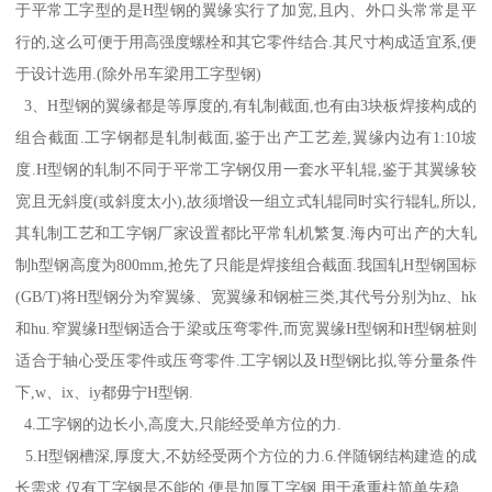
于平常工字型的是H型钢的翼缘实行了加宽,且内、外口头常常是平
行的,这么可便于用高强度螺栓和其它零件结合.其尺寸构成适宜系,便
于设计选用.(除外吊车梁用工字型钢)
3、H型钢的翼缘都是等厚度的,有轧制截面,也有由3块板焊接构成的
组合截面.工字钢都是轧制截面,鉴于出产工艺差,翼缘内边有1:10坡
度.H型钢的轧制不同于平常工字钢仅用一套水平轧辊,鉴于其翼缘较
宽且无斜度(或斜度太小),故须增设一组立式轧辊同时实行辊轧,所以,
其轧制工艺和工字钢厂家设置都比平常轧机繁复.海内可出产的大轧
制h型钢高度为800mm,抢先了只能是焊接组合截面.我国轧H型钢国标
(GB/T)将H型钢分为窄翼缘、宽翼缘和钢桩三类,其代号分别为hz、hk
和hu.窄翼缘H型钢适合于梁或压弯零件,而宽翼缘H型钢和H型钢桩则
适合于轴心受压零件或压弯零件.工字钢以及H型钢比拟,等分量条件
下,w、ix、iy都毋宁H型钢.
4.工字钢的边长小,高度大,只能经受单方位的力.
5.H型钢槽深,厚度大,不妨经受两个方位的力.6.伴随钢结构建造的成
长需求,仅有工字钢是不能的,便是加厚工字钢,用于承重柱简单失稳.