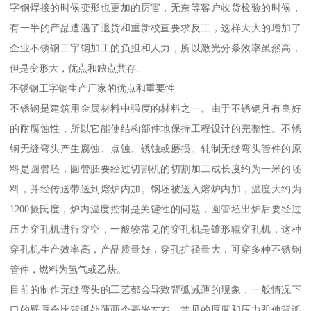
字钢焊接的时候变形也更加的厉害，无奈等客户收货检验的时候，
有一半的产品遭遇了退货和重新校直要求反工，这样大大的增加了
企业不锈钢工字钢加工的负担和人力，所以激光分条效率虽然高，
但是变形大，优点和缺点共存.
不锈钢工字钢生产厂家的优点和重要性
不锈钢是建筑用金属材料中强度的材料之一。由于不锈钢具有良好
的耐腐蚀性，所以它能使结构部件地保持工程设计的完整性。不锈
钢无缝弯头产生腐蚀、点蚀、锈蚀或磨损。轧制无缝弯头管件的原
料是圆管坯，圆管胚要经过切割机的切割加工成长度约为一米的坯
料，并经传送带送到熔炉内加。钢坯被送入熔炉内加，温度大约为
1200摄氏度，炉内温度控制是关键性的问题，圆管坯出炉后要经过
压力穿孔机进行穿空，一般较常见的穿孔机是锥形辊穿孔机，这种
穿孔机生产效率高，产品质量好，穿孔扩径量大，可穿多种不锈钢
管件，燃料为氢气或乙炔。
目前的制作无缝弯头的工艺都会导致背弧减薄的现象，一般情况下
口的壁厚会比背弧处薄两个毫米左右，常见的厚度和压力即使背弧