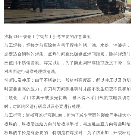
浅析304不锈钢工字钢加工折弯主要的注意事项
加工焊接：焊接之前应除掉有害于焊接的锈、油、水份、油漆等，
选定适合钢种的焊条。点焊时间距比碳钢点焊间距短，除掉焊渣时
应使用不锈钢管刷。焊完以后，为了防止局部腐蚀或强度下降，应
对表面进行研磨处理或清洗。
切断以及冲压：由于不锈钢比一般材料强度高，所以冲压以及剪切
时需要更高的压力，而刀与刀间隙准确时才能不发生切变不良和加
工硬化，采用等离子或激光切断，当不得不采用气割或电弧切断
时，对影响区进行研磨以及必要进行处理。
加工折弯：簿板可以折弯到180，但为了减少弯面的裂纹同半径大小
板厚的，厚板沿压延方向时给板厚半径，与压延垂直方向弯曲时给
板厚的半径是有必要的，特别是在焊接时，为了防止加工开裂应对