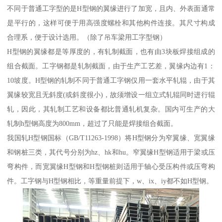
不同于普通工字型的是H型钢的翼缘进行了加宽，且内、外表面通常
是平行的，这样可便于用高强度螺栓和其他构件连接。其尺寸构成
合理系，便于设计选用。（除了吊车梁用工字型钢）
H型钢的翼缘都是等厚度的，有轧制截面，也有由3块板焊接组成的
组合截面。工字钢都是轧制截面，由于生产工艺差，翼缘内边有1：
10坡度。H型钢的轧制不同于普通工字钢仅用一套水平轧辊，由于其
翼缘较宽且无斜度(或斜度很小)，故须增设一组立式轧辊同时进行辊
轧，因此，其轧制工艺和设备都比普通轧机复杂。国内可生产的大
轧制h型钢高度为800mm，超过了只能是焊接组合截面。
我国轧H型钢国标（GB/T11263-1998）将H型钢分为窄翼缘、宽翼缘
和钢桩三类，其代号分别为hz、hk和hu。窄翼缘H型钢适用于梁或压
弯构件，而宽翼缘H型钢和H型钢桩则适用于轴心受压构件或压弯构
件。工字钢与H型钢相比，等重量前提下，w、ix、iy都不如H型钢。