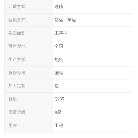
计重方式
过磅
运输方式
货运、车运
截面面积
工字型
可售卖地
全国
生产方式
热轧
执行标准
国标
加工定制
是
材质
Q235
质量等级
A级
用途
工程