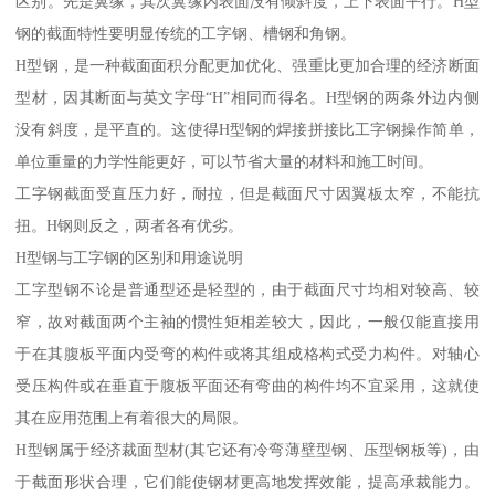
区别。先是翼缘，其次翼缘内表面没有倾斜度，上下表面平行。H型
钢的截面特性要明显传统的工字钢、槽钢和角钢。
H型钢，是一种截面面积分配更加优化、强重比更加合理的经济断面
型材，因其断面与英文字母“H”相同而得名。H型钢的两条外边内侧
没有斜度，是平直的。这使得H型钢的焊接拼接比工字钢操作简单，
单位重量的力学性能更好，可以节省大量的材料和施工时间。
工字钢截面受直压力好，耐拉，但是截面尺寸因翼板太窄，不能抗
扭。H钢则反之，两者各有优劣。
H型钢与工字钢的区别和用途说明
工字型钢不论是普通型还是轻型的，由于截面尺寸均相对较高、较
窄，故对截面两个主袖的惯性矩相差较大，因此，一般仅能直接用
于在其腹板平面内受弯的构件或将其组成格构式受力构件。对轴心
受压构件或在垂直于腹板平面还有弯曲的构件均不宜采用，这就使
其在应用范围上有着很大的局限。
H型钢属于经济裁面型材(其它还有冷弯薄壁型钢、压型钢板等)，由
于截面形状合理，它们能使钢材更高地发挥效能，提高承裁能力。