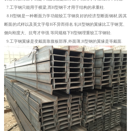
7.工字钢只能用于横梁,而H型钢干才用于结构的承重柱.
8.H型钢是一种断面力学功能较工字钢良好的经济型断面钢材,因其
断面的式样以及英文字母H不异而得名.轧H型钢的翼缘比工字钢宽、
侧向刚度大、抗弯才华强.等同规格下H型钢理重较工字钢轻.
9.工字钢翼缘是变戴面靠腹板部厚,外面薄;H型钢的翼缘是等戴面.