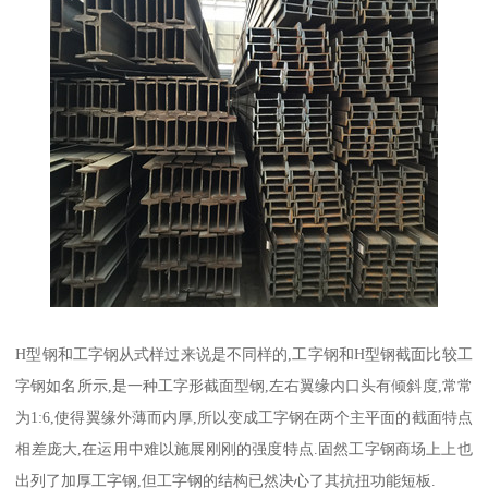
H型钢和工字钢从式样过来说是不同样的,工字钢和H型钢截面比较工
字钢如名所示,是一种工字形截面型钢,左右翼缘内口头有倾斜度,常常
为1:6,使得翼缘外薄而内厚,所以变成工字钢在两个主平面的截面特点
相差庞大,在运用中难以施展刚刚的强度特点.固然工字钢商场上上也
出列了加厚工字钢,但工字钢的结构已然决心了其抗扭功能短板.