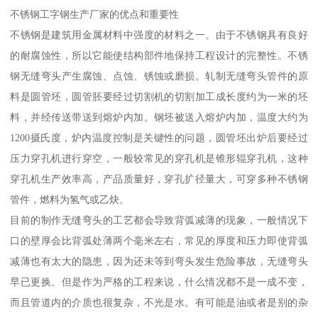
不锈钢工字钢生产厂家的优点和重要性
不锈钢是建筑用金属材料中强度的材料之一。由于不锈钢具有良好
的耐腐蚀性，所以它能使结构部件地保持工程设计的完整性。不锈
钢无缝弯头产生腐蚀、点蚀、锈蚀或磨损。轧制无缝弯头管件的原
料是圆管坯，圆管胚要经过切割机的切割加工成长度约为一米的坯
料，并经传送带送到熔炉内加。钢坯被送入熔炉内加，温度大约为
1200摄氏度，炉内温度控制是关键性的问题，圆管坯出炉后要经过
压力穿孔机进行穿空，一般较常见的穿孔机是锥形辊穿孔机，这种
穿孔机生产效率高，产品质量好，穿孔扩径量大，可穿多种不锈钢
管件，燃料为氢气或乙炔。
目前的制作无缝弯头的工艺都会导致背弧减薄的现象，一般情况下
口的壁厚会比背弧处薄两个毫米左右，常见的厚度和压力即使背弧
减薄也有太大的隐患，因为还未等到弯头发生危险事故，无缝弯头
早已更换。但是作为严格的工程来说，什么情况都不是一成不变，
而且管道内的介质也很复杂，不光是水。有可能是油或者是别的杂