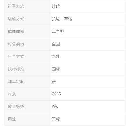
计重方式
过磅
运输方式
货运、车运
截面面积
工字型
可售卖地
全国
生产方式
热轧
执行标准
国标
加工定制
是
材质
Q235
质量等级
A级
用途
工程