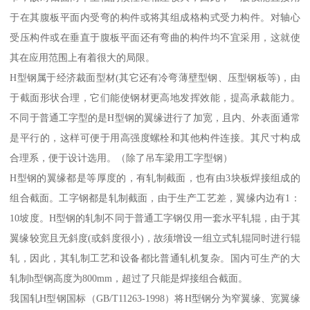
于在其腹板平面内受弯的构件或将其组成格构式受力构件。对轴心
受压构件或在垂直于腹板平面还有弯曲的构件均不宜采用，这就使
其在应用范围上有着很大的局限。
H型钢属于经济裁面型材(其它还有冷弯薄壁型钢、压型钢板等)，由
于截面形状合理，它们能使钢材更高地发挥效能，提高承裁能力。
不同于普通工字型的是H型钢的翼缘进行了加宽，且内、外表面通常
是平行的，这样可便于用高强度螺栓和其他构件连接。其尺寸构成
合理系，便于设计选用。（除了吊车梁用工字型钢）
H型钢的翼缘都是等厚度的，有轧制截面，也有由3块板焊接组成的
组合截面。工字钢都是轧制截面，由于生产工艺差，翼缘内边有1：
10坡度。H型钢的轧制不同于普通工字钢仅用一套水平轧辊，由于其
翼缘较宽且无斜度(或斜度很小)，故须增设一组立式轧辊同时进行辊
轧，因此，其轧制工艺和设备都比普通轧机复杂。国内可生产的大
轧制h型钢高度为800mm，超过了只能是焊接组合截面。
我国轧H型钢国标（GB/T11263-1998）将H型钢分为窄翼缘、宽翼缘