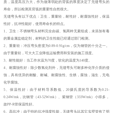
质，温度高压力大，作为做薄弱处的背弧的厚度决定了无缝弯头的
寿命，所以检测其背弧的重要性自然很大。
无缝弯头有以下优点：卫生，重量轻，耐性好，耐腐蚀性好，保温
性好，抗冲性能好，使用寿命长的特点。
1、卫生：不锈钢弯头材料完全由碳、氢两种无素组成，未添加有毒
的重金属盐稳定剂，材料的卫生性能已经通过部门检测。
2、重量轻：冲压弯头密度为0.89-0.91g/cm，仅为钢管的十分之一。
由于重量轻，可大大工业降低运输费用和安装的施工强度。
3、耐性能好：当工作水温为70度，软化的温度为140度。
4、耐腐蚀性好：除少数氢化剂外，无缝弯头可耐多种化学介质的侵
蚀，具有优异的耐酸、耐碱、耐腐蚀性、生锈，腐蚀，滋生，无电
化学腐蚀。
5、保温性好：由于材料导系数低，20摄氏度的导系数为0.21-
0.24W/mk，比钢管（43-52W/mk）、紫钢管（333W/mk）小得多，
故PP-R管保温性好。
6、高抗冲：由于特的抗冲强度性能，无缝弯头比其它实壁管有了明