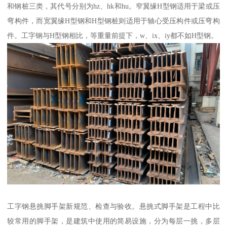
和钢桩三类，其代号分别为hz、hk和hu。窄翼缘H型钢适用于梁或压
弯构件，而宽翼缘H型钢和H型钢桩则适用于轴心受压构件或压弯构
件。工字钢与H型钢相比，等重量前提下，w、ix、iy都不如H型钢。
工字钢悬挑脚手架新规范、检查与验收。悬挑式脚手架是工程中比
较常用的脚手架，是建筑中使用的简易设施，分为每层一挑，多层