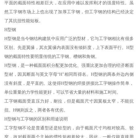
平面的截面特性相差巨大，在应用中难以发挥刚才的强度特性。虽
然工字钢市场上上也出现了加厚工字钢，但工字钢的结构已经决定
了其抗扭性能短板。
H型钢
H型钢是当今钢结构建筑中应用广泛的型材，它与工字钢相比有很多
区别。先是翼缘，其次翼缘内表面没有倾斜度，上下表面平行。H型
钢的截面特性要明显传统的工字钢、槽钢和角钢。
H型钢，是一种截面面积分配更加优化、强重比更加合理的经济断面
型材，因其断面与英文字母“H”相同而得名。H型钢的两条外边内侧
没有斜度，是平直的。这使得H型钢的焊接拼接比工字钢操作简单，
单位重量的力学性能更好，可以节省大量的材料和施工时间。
工字钢截面受直压力好，耐拉，但是截面尺寸因翼板太窄，不能抗
扭。H钢则反之，两者各有优劣。
H型钢与工字钢的区别和用途说明
工字型钢不论是普通型还是轻型的，由于截面尺寸均相对较高、较
窄，故对截面两个主袖的惯性矩相差较大，因此，一般仅能直接用