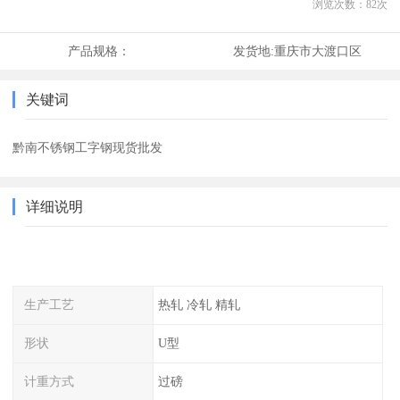
浏览次数：
82
次
产品规格：
发货地:
重庆市大渡口区
关键词
黔南不锈钢工字钢现货批发
详细说明
生产工艺
热轧 冷轧 精轧
形状
U型
计重方式
过磅