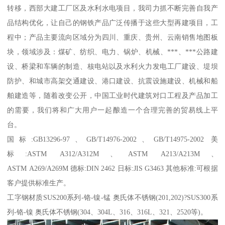
转移，西部大建工厂区及水利水电项目，我司力抓不断完善自我产
品结构优化，让自己的钢铁产品广泛传播于这些大型再建项目，工
程中；产品主要流向区域分为四川、重庆、贵州、云南销售地图板
块，领域涉及：煤矿、纺织、电力、锅炉、机械、***、***公路建
设、桥梁和车辆的制造、核电站以及水利火力发电工厂建设、堤坝
防护、和城市高架交通建设、港口建设、抗震设施建设、机械和船
舶建造等，随着改变公开，中国工业时代建筑对口工程及产品加工
的需要，我们将和广大用户一起酿造一个合理完善的贸易线上平
台。
国标:GB13296-97、GB/T14976-2002、GB/T14975-2002 美
标:ASTM A312/A312M、ASTM A213/A213M、
ASTM A269/A269M 德标:DIN 2462 日标:JIS G3463 其他标准:可根据
客户提供标准生产。
工字钢材质SUS200系列-铬-镍-锰 奥氏体不锈钢(201,202)?SUS300系
列-铬-镍 奥氏体不锈钢(304、304L、316、316L、321、2520等)。