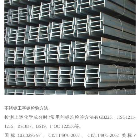
不锈钢工字钢检验方法
检测上述化学成分时?常用的标准检验方法有GB223、JISG1211-
1215、BS1837、BS19、Г ОС Т22536等。
国标:GB13296-97、GB/T14976-2002、GB/T14975-2002 美标?