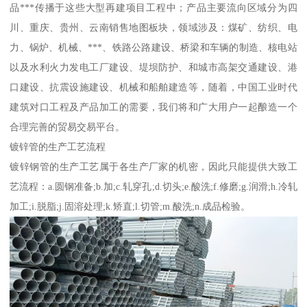
品***传播于这些大型再建项目工程中；产品主要流向区域分为四
川、重庆、贵州、云南销售地图板块，领域涉及：煤矿、纺织、电
力、锅炉、机械、***、铁路公路建设、桥梁和车辆的制造、核电站
以及水利火力发电工厂建设、堤坝防护、和城市高架交通建设、港
口建设、抗震设施建设、机械和船舶建造等，随着，中国工业时代
建筑对口工程及产品加工的需要，我们将和广大用户一起酿造一个
合理完善的贸易交易平台。
镀锌管的生产工艺流程
镀锌钢管的生产工艺属于各生产厂家的机密，因此只能提供大致工
艺流程：a.圆钢准备;b.加;c.轧穿孔;d.切头;e.酸洗;f.修磨;g.润滑;h.冷轧
加工;i.脱脂;j.固溶处理;k.矫直;l.切管;m.酸洗;n.成品检验。