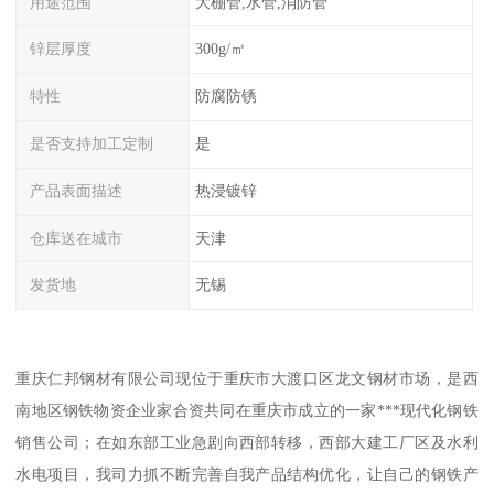
用途范围
大棚管,水管,消防管
锌层厚度
300g/㎡
特性
防腐防锈
是否支持加工定制
是
产品表面描述
热浸镀锌
仓库送在城市
天津
发货地
无锡
重庆仁邦钢材有限公司现位于重庆市大渡口区龙文钢材市场，是西
南地区钢铁物资企业家合资共同在重庆市成立的一家***现代化钢铁
销售公司；在如东部工业急剧向西部转移，西部大建工厂区及水利
水电项目，我司力抓不断完善自我产品结构优化，让自己的钢铁产