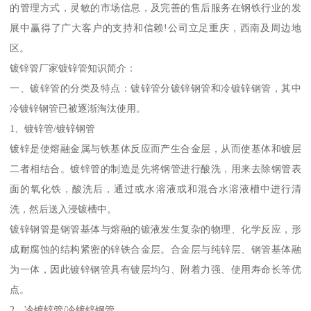
的管理方式，灵敏的市场信息，及完善的售后服务在钢铁行业的发
展中赢得了广大客户的支持和信赖!公司立足重庆，西南及周边地
区。
镀锌管厂家镀锌管知识简介：
一、镀锌管的分类及特点：镀锌管分镀锌钢管和冷镀锌钢管，其中
冷镀锌钢管已被逐渐淘汰使用。
1、镀锌管/镀锌钢管
镀锌是使熔融金属与铁基体反应而产生合金层，从而使基体和镀层
二者相结合。镀锌管的制造是先将钢管进行酸洗，用来去除钢管表
面的氧化铁，酸洗后，通过或水溶液或和混合水溶液槽中进行清
洗，然后送入浸镀槽中。
镀锌钢管是钢管基体与熔融的镀液发生复杂的物理、化学反应，形
成耐腐蚀的结构紧密的锌铁合金层。合金层与纯锌层、钢管基体融
为一体，因此镀锌钢管具有镀层均匀、附着力强、使用寿命长等优
点。
2、冷镀锌管/冷镀锌钢管