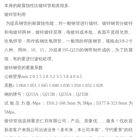
本身的耐腐蚀性比镀锌管相差很多。
镀锌管利用
为提高钢管的耐腐蚀性能，对一般钢管进行镀锌。镀锌钢管分镀锌
和电镀锌两种，镀锌镀锌层厚，电镀锌成本低，表面不是很光滑。
吹氧焊管：用作炼钢吹氧用管，一般用的焊接钢管，规格由3/8-2寸
八种。用08、10、15、20或者195-Q235的钢带制作成的，为了防腐
蚀，有的要进行渗铝处理。
镀锌钢管的重量系数
公称壁厚mm 2.0 2.5 2.8 3.2 3.5 3.8 4.0 4.5
系数c 1.064 1.051 1.045 1.040 1.036 1.034 1.032 1.028
钢的牌号：Q215A；Q215B；Q235A；Q235B
试验压力值/Mpa：D10.2-168.3mm为3Mpa；D177.8-323.9mm为
5Mpa。
镀锌管就选择重庆仁邦有限公司，产品、质量优、、服务！忱欢迎
新老客户来我公司洽谈业务！多年来，本公司本着“，守约重誉”的经