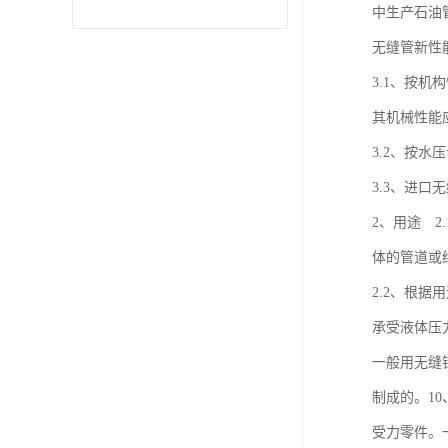
中生产石油管
不锈钢卷
无缝管新性
3.1、按机
型材
其机械性能应
3.2、按
3.3、进
2、用途 
体的管道或
2.2、根
承受液体压
一般用无缝钢管
制成的。1
受力零件。