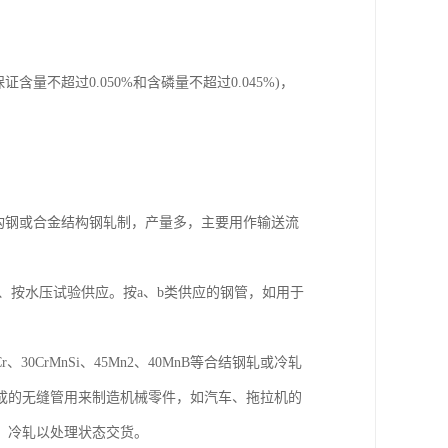
含量不超过0.050%和含磷量不超过0.045%)，
结构钢或合金结构钢轧制，产量多，主要用作输送流
c、按水压试验供应。按a、b类供应的钢管，如用于
、30CrMnSi、45Mn2、40MnB等合结钢轧或冷轧
钢制成的无缝管用来制造机械零件，如汽车、拖拉机的
；冷轧以处理状态交货。