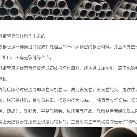
缝钢管是怎样制作出来的
缝钢管是一种通过冷拔或轧处理后的一种高精密的钢管材料。并且内外壁
、扩口、压扁无裂缝等优点，
缝钢管用连铸圆管坯板坯或初轧板坯作原料，经步进式加炉加，高压水除
算机
终轧后即经过层流冷却和卷取机卷取、成为直发卷。直发卷的头、尾往往
边、塔形等缺陷。其卷重较重、钢卷内径为760mm。将直发卷经切头、
卷，即成为：轧钢板、平整轧钢卷、纵切带等产品。轧精整卷若经酸洗去
精密无缝钢管在用途上也是比较多的，主要用来生产气动或液压元件的产