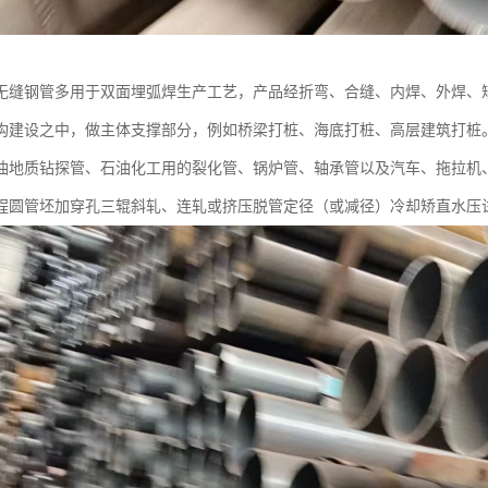
无缝钢管多用于双面埋弧焊生产工艺，产品经折弯、合缝、内焊、外焊、
构建设之中，做主体支撑部分，例如桥梁打桩、海底打桩、高层建筑打桩
油地质钻探管、石油化工用的裂化管、锅炉管、轴承管以及汽车、拖拉机
程圆管坯加穿孔三辊斜轧、连轧或挤压脱管定径（或减径）冷却矫直水压