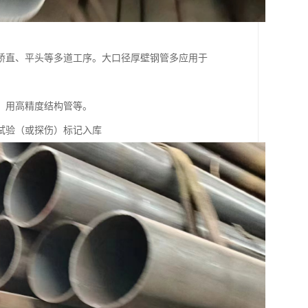
矫直、平头等多道工序。大口径厚壁钢管多应用于
。
、用高精度结构管等。
试验（或探伤）标记入库