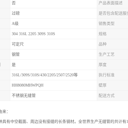
否
产品表面描述
过磅
是否包含配送服
A级
销售类型
304 316L 2205 309S 310S
规格
可定尺
品种
钢管
生产工艺
制
是
厚度
316L/309S/310S/430/2205/2507/2520等
执行标准
HH8080MHWPQH
壁厚
不锈钢无缝管
配送方式
由来：
种具有中空截面、周边没有接缝的长条钢材。全世界生产无缝管的共计有110