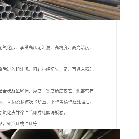
无氧化层、承受高压无泄漏、高精度、高光洁度、
鳞后进入粗轧机，粗轧料经切头、尾、再进入精轧
呈舌状及鱼尾状，厚度、宽度精度较差，边部常存
切尾、切边及多道次的矫直、平整等精整线处理后，
除氧化皮并涂油后即成轧酸洗板卷。
品，如汽缸或油缸等