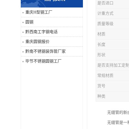
是否进口
角钢
重庆H型钢工厂
计重方式
圆钢
质量等级
焊管
黔西南工字钢电话
材质
工字钢
重庆圆钢报价
长度
黔南不锈钢装饰管厂家
H型钢
形状
毕节不锈钢圆钢工厂
是否支持加工定
花纹板
常规材质
圆钢
货号
种类
不锈钢工字钢
无缝管的新
镀锌管
无缝管是一
方矩管