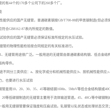
的有44个的170多个公司下的260多个厂。
能
构性能供应的国产无缝管，普通碳素钢按GB/T700-88的甲类钢制造(但必须保证
符合GB8162-87表内所规定的数值。
水压试验供应的国产无缝管必须保证标准所规定的水压试验。
口无缝管的物理性能检验按合同规定的有关标准进行。
2.1、无缝管用途很广泛。一般用途的无缝管由普通碳素结构钢、低合金
结构零件。
据用途不同分三类供应：a、按化学成分和机械性能供应;b、按机械性能供应;
力，也要进行水压试验
是用10、20、30、35、45等碳结钢16Mn、5MnV等低合金结构钢或40Cr
0、20等低碳钢制造的无缝管主要用于流体输送管道。45、40Cr等中碳
一般用无缝钢管要保证强度和压扁试验。轧钢管以轧状态或处理状态交货