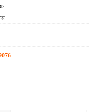
口区
厂家
9076