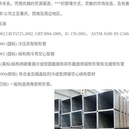
作关系。凭借优越的货源渠道，***的管理方式，灵敏的市场信息，及完
赖!公司立足重庆，西南及周边地区。
标准
2002,GB/T6725-2002, GBT3094-2000，JG 178-2005， ASTM A500 JI
-2000 (国标) 冷压异型矩形管
-2002 (国标) 结构用冷弯空心型钢
500 (美标)结构用碳素钢冷成型圆截面和异形截面焊接矩形管和无缝矩形管
-1-2006(欧标) 非合金及细晶粒的冷成型焊接空心结构型材
466 (日标) 一般构造用角型矩形管。