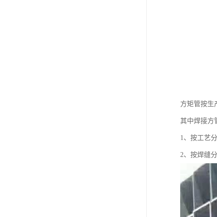
方矩管按生
其中焊接方
1、按工艺
2、按焊缝