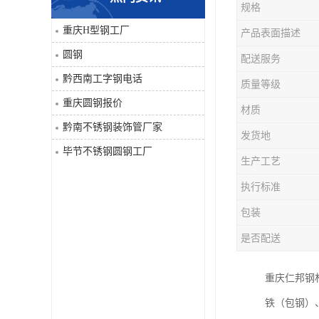
规格
角钢
重庆H型钢工厂
产品表面描述
圆钢
配送服务
焊管
黔西南工字钢电话
质量等级
工字钢
重庆圆钢报价
材质
黔南不锈钢装饰管厂家
H型钢
发货地
毕节不锈钢圆钢工厂
生产工艺
花纹板
执行标准
圆钢
包装
是否配送
不锈钢工字钢
重庆仁邦钢
镀锌管
铁（包钢）
方矩管