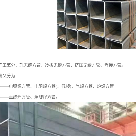
产工艺分：轧无缝方管、冷拔无缝方管、挤压无缝方管、焊接方管。
管又分为
分——电弧焊方管、电阻焊方管(、低频)、气焊方管、炉焊方管
分——直缝焊方管、螺旋焊方管。