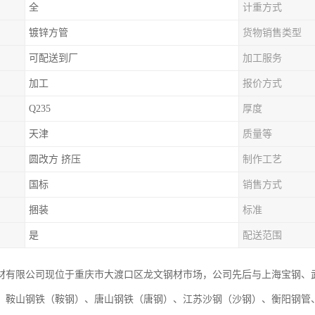
全
计重方式
镀锌方管
货物销售类型
可配送到厂
加工服务
加工
报价方式
Q235
厚度
天津
质量等
圆改方 挤压
制作工艺
国标
销售方式
捆装
标准
是
配送范围
材有限公司现位于重庆市大渡口区龙文钢材市场，公司先后与上海宝钢、
、鞍山钢铁（鞍钢）、唐山钢铁（唐钢）、江苏沙钢（沙钢）、衡阳钢管