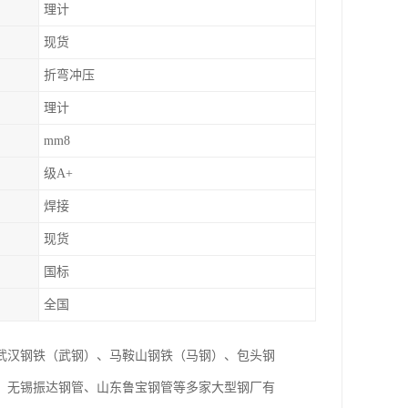
理计
现货
折弯冲压
理计
mm8
级A+
焊接
现货
国标
全国
武汉钢铁（武钢）、马鞍山钢铁（马钢）、包头钢
、无锡振达钢管、山东鲁宝钢管等多家大型钢厂有