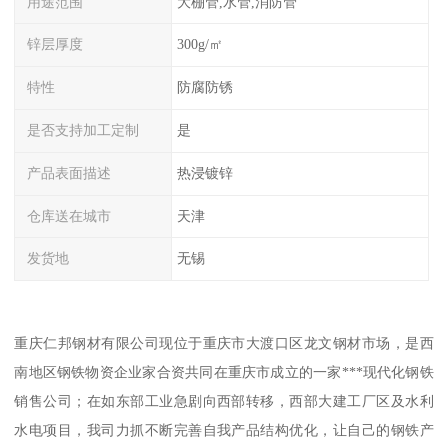
用途范围
大棚管,水管,消防管
锌层厚度
300g/㎡
特性
防腐防锈
是否支持加工定制
是
产品表面描述
热浸镀锌
仓库送在城市
天津
发货地
无锡
重庆仁邦钢材有限公司现位于重庆市大渡口区龙文钢材市场，是西
南地区钢铁物资企业家合资共同在重庆市成立的一家***现代化钢铁
销售公司；在如东部工业急剧向西部转移，西部大建工厂区及水利
水电项目，我司力抓不断完善自我产品结构优化，让自己的钢铁产