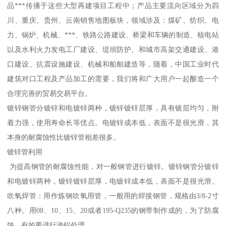
品***传播于这些大型再建项目工程中；产品主要流向区域分为四
川、重庆、贵州、云南销售地图板块，领域涉及：煤矿、纺织、电
力、锅炉、机械、***、铁路公路建设、桥梁和车辆的制造、核电站
以及水利火力发电工厂建设、堤坝防护、和城市高架交通建设、港
口建设、抗震设施建设、机械和船舶建造等，随着，中国工业时代
建筑对口工程及产品加工的需要，我们将和广大用户一起酿造一个
合理完善的贸易交易平台。
镀锌钢管分镀锌和电镀锌两种，镀锌镀锌层厚，具有镀层均匀，附
着力强，使用寿命长等优点。电镀锌成本低，表面不是很光滑，其
本身的耐腐蚀性比镀锌管相差很多。
镀锌管利用
为提高钢管的耐腐蚀性能，对一般钢管进行镀锌。镀锌钢管分镀锌
和电镀锌两种，镀锌镀锌层厚，电镀锌成本低，表面不是很光滑。
吹氧焊管：用作炼钢吹氧用管，一般用的焊接钢管，规格由3/8-2寸
八种。用08、10、15、20或者195-Q235的钢带制作成的，为了防腐
蚀，有的要进行渗铝处理。