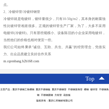
点。
2、冷镀锌管/冷镀锌钢管
冷镀锌就是电镀锌，镀锌量很少，只有10-50g/m2，其本身的耐腐蚀
性比镀锌管相差很多。正规的镀锌管生产厂家，为了，大多不采用
电镀锌(冷镀锌)。只有那些规模小、设备陈旧的小企业采用电镀锌，
当然他们的价格也相对便宜一些。
我们公司始终秉承“诚信、互助、共生、共赢”的经营理念，凭借实
力、出众品质建立良好合作关系
m.cqrenbang.b2b168.com
Top
主营产品：重庆不锈钢工角槽钢 重庆不锈钢板 重庆不锈钢管 不锈钢装饰管 槽钢 镀锌管 不锈钢角
钢 不锈钢圆钢 方矩管 花纹板
版权所有：重庆仁邦钢材有限公司