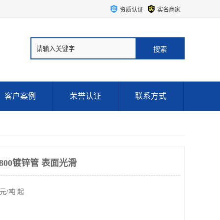
资质认证
实名商家
客户案例
荣誉认证
联系方式
800镀锌管 表面光滑
元/吨 起