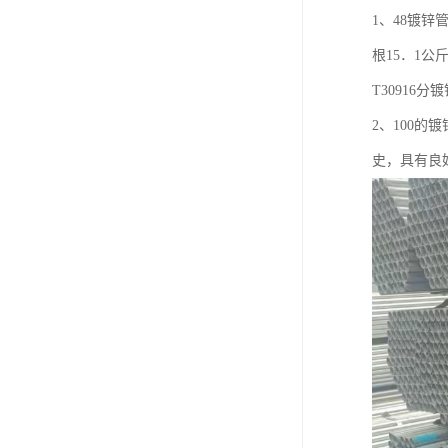
1、48镀锌
根15．1公
T30916
2、100
史，具有良