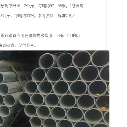
6分管每根10．2公斤，每吨约97－98根。1寸管每
．33公斤，每吨约33根。参考资料：标准GB／
右的，镀锌钢管应用在建筑物水管道上已有百年的历
来源网络，仅供参考。