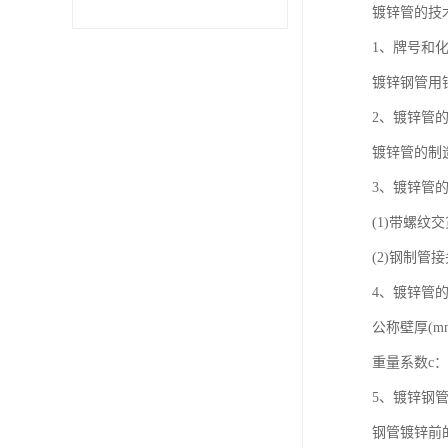
镀锌管的技
不锈钢卷
1、牌号和
镀锌钢管用
型材
2、镀锌管
镀锌管的制
3、镀锌管
(1)带螺纹
(2)钢制管
4、镀锌管
公称壁厚(mm)：2.
重量系数c：1.064
5、镀锌钢
钢管镀锌前