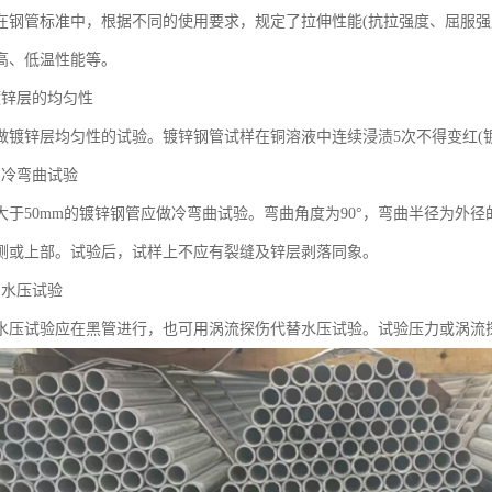
在钢管标准中，根据不同的使用要求，规定了拉伸性能(抗拉强度、屈服强
高、低温性能等。
镀锌层的均匀性
做镀锌层均匀性的试验。镀锌钢管试样在铜溶液中连续浸渍5次不得变红(镀
的冷弯曲试验
大于50mm的镀锌钢管应做冷弯曲试验。弯曲角度为90°，弯曲半径为外
侧或上部。试验后，试样上不应有裂缝及锌层剥落同象。
的水压试验
水压试验应在黑管进行，也可用涡流探伤代替水压试验。试验压力或涡流探伤