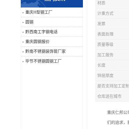
材质
角钢
重庆H型钢工厂
计重方式
圆钢
发票
焊管
黔西南工字钢电话
表面处理
工字钢
重庆圆钢报价
质量等级
黔南不锈钢装饰管厂家
H型钢
加工服务
毕节不锈钢圆钢工厂
长度
花纹板
锌层厚度
圆钢
是否支持加工定
仓库送在城市
不锈钢工字钢
重庆仁邦公
镀锌管
们的追求，
方矩管