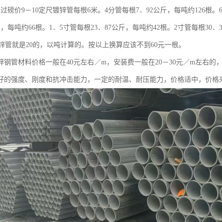
管过磅价9－10定尺镀锌管每根6米。4分管每根7．92公斤，每吨约126根。
斤，每吨约66根。1．5寸管每根23．87公斤，每吨约42根。2寸管每根30
分镀锌管就是20的，以吨计算的。按以上换算应该不到60元一根。
的镀锌钢管材料价格一般在40元左右／m，安装费一般在20－30元／m左
好的强度、刚度和抗冲击能力，一定的耐温、耐压能力，价格适中，价格