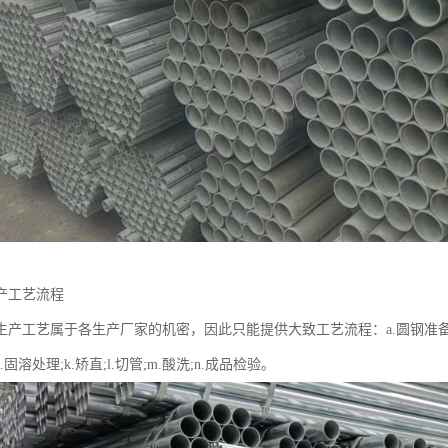
产工艺流程
产工艺属于各生产厂家的机密，因此只能提供大致工艺流程：a.圆钢准备;b.加;c.轧
j.固溶处理;k.矫直;l.切管;m.酸洗;n.成品检验。