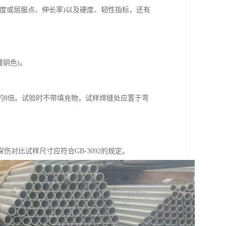
度或屈服点、伸长率)以及硬度、韧性指标，还有
铜色)。
径的8倍。试验时不带填充物，试样焊缝处应置于弯
对比试样尺寸应符合GB-3092的规定。