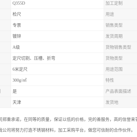
Q355D
加工定制
检尺
用途
专票
销售类型
镀锌
发货周期
A级
货物销售类型
定尺切割、压槽、折弯
货物类型
6米定尺
用途范围
300g/㎡
特性
制
是
产品表面描述
天津
发货地
司郑重承诺，在同等的质量，保证以低的价格，完的善服务，高的信誉来
我公司将努力打造不锈钢材料，加工采购平台，做您可信耐的合作伙伴。