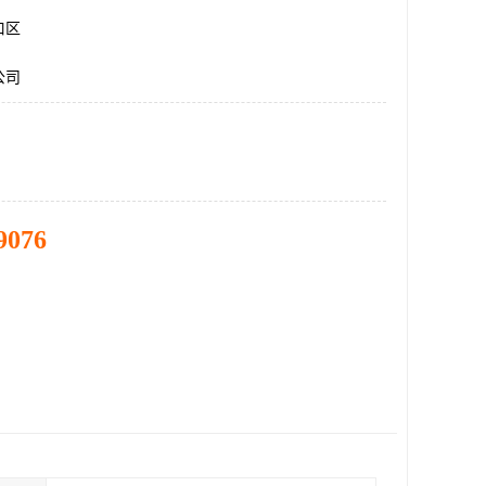
口区
公司
9076