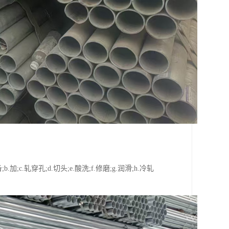
穿孔;d.切头;e.酸洗;f.修磨;g.润滑;h.冷轧