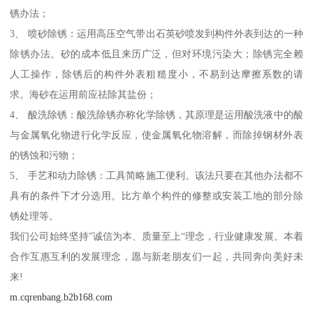
锈办法；
3、 喷砂除锈：运用高压空气带出石英砂喷发到构件外表到达的一种
除锈办法。砂的成本低且来历广泛，但对环境污染大；除锈完全赖
人工操作，除锈后的构件外表粗糙度小，不易到达摩擦系数的请
求。海砂在运用前应祛除其盐份；
4、 酸洗除锈：酸洗除锈亦称化学除锈，其原理是运用酸洗液中的酸
与金属氧化物进行化学反应，使金属氧化物溶解，而除掉钢材外表
的锈蚀和污物；
5、 手艺和动力除锈：工具简略施工便利。该法只要在其他办法都不
具有的条件下才分选用。比方单个构件的修整或安装工地的部分除
锈处理等。
我们公司始终坚持”诚信为本、质量至上“理念，行业健康发展。本着
合作互惠互利的发展理念，愿与新老朋友们一起，共同奔向美好未
来!
m.cqrenbang.b2b168.com