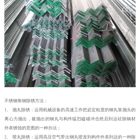
不锈钢角钢除锈方法：
1、 抛丸除锈：运用机械设备的高速工作把必定粒度的钢丸靠抛头的
离心力抛出，被抛出的钢丸与构件猛烈磕碰冲击然后到达祛除钢材
外表锈蚀的意图的一种办法；
2、 喷丸除锈：运用高压空气带出钢丸喷发到构件外表到达的一种除