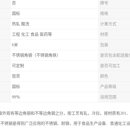
否
牌号
国标
规格
热轧 酸洗
计重方式
工程 化工 食品 医药等
材质
6米
包装
不锈钢角钢（不锈钢角铁）
是否包含配送服
可定制
是否可加工
现货
颜色
国标
产品等级
99％
适用范围
外观有等边角钢和不等边角钢之分，按工艺有轧，冷拉，按材质有201、22
04不锈钢是得到广泛应用的不锈钢、耐钢，用于食品生产设备．昔通化工