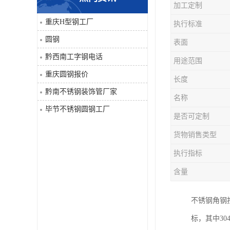
加工定制
角钢
重庆H型钢工厂
执行标准
圆钢
表面
焊管
黔西南工字钢电话
用途范围
工字钢
重庆圆钢报价
长度
黔南不锈钢装饰管厂家
H型钢
名称
毕节不锈钢圆钢工厂
是否可定制
花纹板
货物销售类型
圆钢
执行指标
含量
不锈钢工字钢
不锈钢角钢按
镀锌管
标，其中3
方矩管