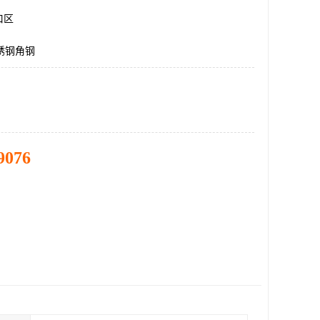
口区
不锈钢角钢
9076