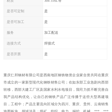
材质
304 316L等
是否可定制
是
是否可加工
是
服务
加工配送
连接方式
焊接式
是否开票
是
重庆仁邦钢材有限公司是西南地区钢铁物资企业家合资共同在重庆
市成立的一家新型现代化钢铁销售公司；在如东部工业急剧向西部
转移，西部大建工厂区及国家水利水电项目，我司力抓不断完善自
我产品结构优化，让自己的钢铁产品广泛传播于这些大型再建项
目，工程中；产品主要流向区域分为四川、重庆、贵州、云南销售
地图板块，领域涉及：煤矿、纺织、电力、锅炉、机械、***、***