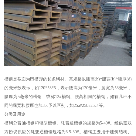
槽钢是截面为凹槽形的长条钢材。其规格以腰高(h)*腿宽(b)*腰厚(d)
的毫米数表示，如120*53*5，表示腰高为120毫米，腿宽为53毫米，
腰厚为5毫米的槽钢，或称12#槽钢。腰高相同的槽钢，如有几种不
同的腿宽和腰厚也加abc予以区别，如25a#25b#25c#等。
分类及用途
槽钢分普通槽钢和轻型槽钢。轧普通槽钢的规格为5-40#。经供需双
方协议供应的轧变通槽钢规格为6.5-30#。槽钢主要用于建筑结构、