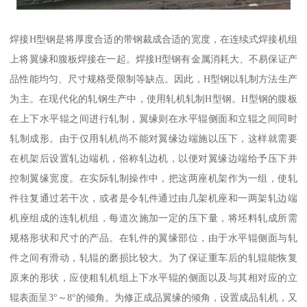
焊接H型钢是将厚度合适的带钢裁成合适的宽度，在连续式焊接机组
上将翼缘和腹板焊接在一起。焊接H型钢有金属消耗大、不易保证产
品性能均匀、尺寸规格受限制等缺点。因此，H型钢以轧制方法生产
为主。在现代化的轧钢生产中，使用轧机轧制H型钢。H型钢的腹板
在上下水平辊之间进行轧制，翼缘则在水平辊侧面和立辊之间同时
轧制成形。由于仅用轧机尚不能对翼缘边端施以压下，这样就需要
在机架后设置轧边端机，俗称轧边机，以便对翼缘边端给予压下并
控制翼缘宽度。在实际轧制操作中，把这两座机架作为一组，使轧
件往复通过若干次，或者是令轧件通过由几架机座和一两架轧边端
机座组成的连轧机组，每道次施加一定的压下量，将坯料轧成所需
规格形状和尺寸的产品。在轧件的翼缘部位，由于水平辊侧面与轧
件之间有滑动，轧辊的磨损比较大。为了保证重车后的轧辊能恢复
原来的形状，应使粗轧机组上下水平辊的侧面以及与其相对应的立
辊表面呈3°～8°的倾角。为修正成品翼缘的倾角，设置成品轧机，又