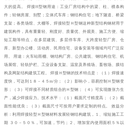
大的提高。 焊接H型钢用途：工业厂房结构中的梁、柱、檩条构
件；轻钢房屋、别墅；立体式车库；钢结构住宅；地下隧道、桥梁
支架；各类场馆、大棚等。焊接轻型Ｈ型钢这种新型结构钢材用于
建筑构件，具有重量轻、刚度好、质量优、外观美、施工方便、缩
短工期等特点，在多层建筑、多层停车库、大跨度轻型厂房、仓
库、新型办公楼、活动房、民用住宅、设备安装等领域均可广泛应
用。 用途：火车站雨棚、钢结构厂房、公共建筑、钢结构住宅、机
场展馆、轻轨护栏、工业设备支架、温室及养殖场、畜牧场、膜结
构及网架结构建筑工程。 焊接Ｈ型钢的技术特点是：（１）焊接速
度快，可达到１８－４５m/分；（２）影响小，容易控制Ｈ型钢变
形；（３）可焊接不同材质组合的Ｈ型钢；（４）可实现微张力生
产，减少焊接应力。技术水平：（１）截面尺寸精度高；（２）截
面性能优良；（３）截面尺寸可按用户要求定制的特点。 效益分
析：利用焊接轻型Ｈ型钢材料发展轻钢结构建筑，１、缩短施工工
期 ３０－５０％，可加速，节约；２、增加室内使用面积５％以