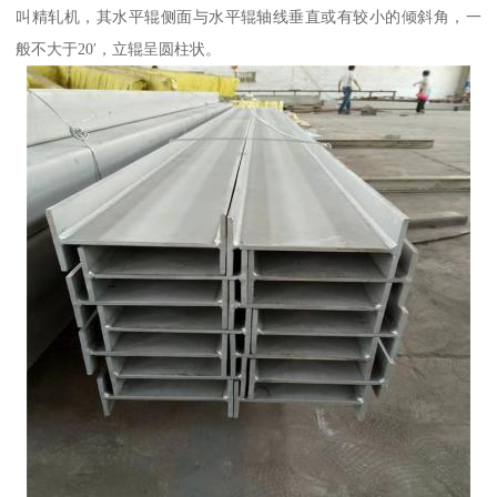
叫精轧机，其水平辊侧面与水平辊轴线垂直或有较小的倾斜角，一
般不大于20′，立辊呈圆柱状。