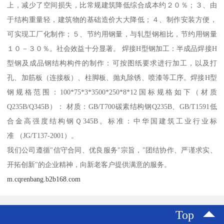
上，减少了空间损失，比常规建筑降低综合成本约２０％；３、由
于结构重量轻，建筑物的基础造价大大降低；４、制作安装方便，
可实现工厂化制作；５、节约用钢量，与轧型钢相比，节约用钢量
１０－３０％。社会效益十分显著。 焊接H型钢加工：半成品焊接H
型钢及成品钢结构构件的制作：可按图纸要求进行加工，以及打
孔、加筋板（连接板）、柱脚板、抛丸除锈、喷漆等工序。焊接H型
钢规格范围：100*75*3*3500*250*8*12国标规格如下（材质
Q235B/Q345B）： 材质：GB/T700碳素结构钢Q235B、GB/T1591低
合金高强度结构钢Ｑ345B。标准：中华国建筑工业行业标
准 （JG/T137-2001）。
我们公司遵循"信守合同、优良服务"宗旨，"团结协作、严谨求实、
开拓创新"的企业精神，向新老客户提供满意的服务。
m.cqrenbang.b2b168.com
Top