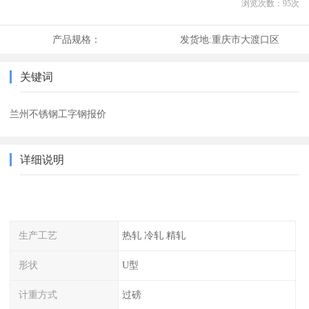
浏览次数：
95
次
产品规格：
发货地:
重庆市大渡口区
关键词
兰州不锈钢工字钢报价
详细说明
生产工艺
热轧 冷轧 精轧
形状
U型
计重方式
过磅