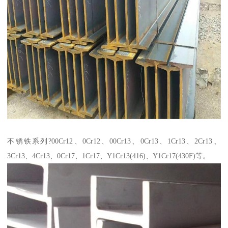
不锈铁系列?00Cr12、0Cr12、00Cr13、0Cr13、1Cr13、2Cr13、
3Cr13、4Cr13、0Cr17、1Cr17、Y1Cr13(416)、Y1Cr17(430F)等。