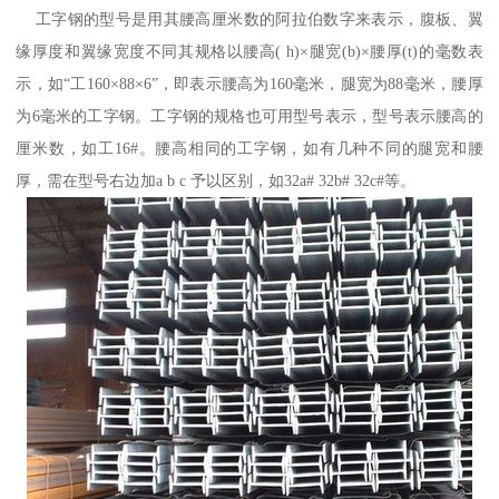
工字钢的型号是用其腰高厘米数的阿拉伯数字来表示，腹板、翼
缘厚度和翼缘宽度不同其规格以腰高( h)×腿宽(b)×腰厚(t)的毫数表
示，如“工160×88×6”，即表示腰高为160毫米，腿宽为88毫米，腰厚
为6毫米的工字钢。工字钢的规格也可用型号表示，型号表示腰高的
厘米数，如工16#。腰高相同的工字钢，如有几种不同的腿宽和腰
厚，需在型号右边加a b c 予以区别，如32a# 32b# 32c#等。