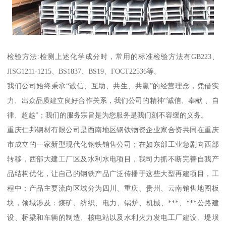
检验方法:检测上述化学成分时，常用的标准检验方法有GB223、
JISG1211-1215、BS1837、BS19、ГОСТ22536等。
我们公司始终秉承“诚信、互助、共生、共赢”的经营理念，凭借实
力、出众品质建立良好合作关系，我们公司的精神“诚信、奉献 、自
律、超越”；我们的服务宗旨是为您服务是我们刻不容缓的义务。
重庆仁邦钢材有限公司是西南地区钢铁物资企业家合资共同在重庆
市成立的一家新型现代化钢铁销售公司；在如东部工业急剧向西部
转移，西部大建工厂区及水利水电项目，我司力抓不断完善自我产
品结构优化，让自己的钢铁产品广泛传播于这些大型再建项目，工
程中；产品主要流向区域分为四川、重庆、贵州、云南销售地图板
块，领域涉及：煤矿、纺织、电力、锅炉、机械、***、***公路建
设、桥梁和车辆的制造、核电站以及水利火力发电工厂建设、堤坝