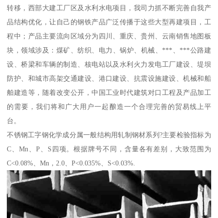
转移，西部大建工厂区及水利水电项目，我司力抓不断完善自我产
品结构优化，让自己的钢铁产品广泛传播于这些大型再建项目，工
程中；产品主要流向区域分为四川、重庆、贵州、云南销售地图板
块，领域涉及：煤矿、纺织、电力、锅炉、机械、***、***公路建
设、桥梁和车辆的制造、核电站以及水利火力发电工厂建设、堤坝
防护、和城市高架交通建设、港口建设、抗震设施建设、机械和船
舶建造等，随着改变公开，中国工业时代建筑对口工程及产品加工
的需要，我们将和广大用户一起酿造一个合理完善的贸易线上平
台。
不锈钢工字钢化学成分属一般结构用轧制钢材系列?主要检验指标为
C、Mn、P、S四项。根据牌号不同，含量各有差别，大致范围为
C<0.08%、Mn，2.0、P<0.035%、S<0.03%.