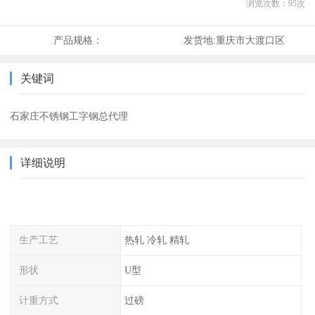
浏览次数：
95
次
产品规格：
发货地:
重庆市大渡口区
关键词
石家庄不锈钢工字钢总代理
详细说明
生产工艺
热轧 冷轧 精轧
形状
U型
计重方式
过磅