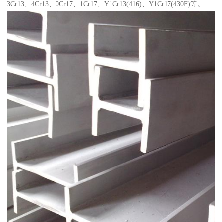
3Cr13、4Cr13、0Cr17、1Cr17、Y1Cr13(416)、Y1Cr17(430F)等。