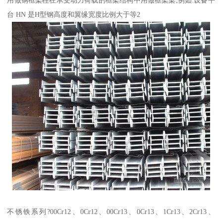
台 HN 是H型钢高度和翼缘宽度比例大于等2
不锈铁系列?00Cr12、0Cr12、00Cr13、0Cr13、1Cr13、2Cr13、