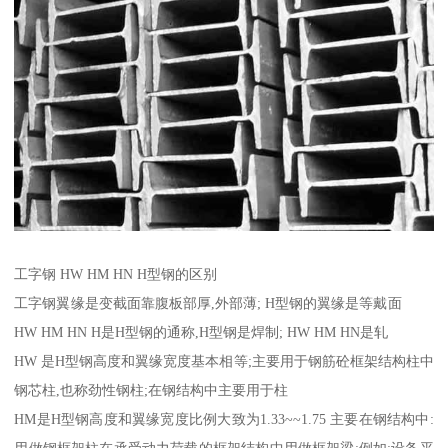
工字钢 HW HM HN H型钢的区别
工字钢翼缘是变截面靠腹板部厚,外部薄; H型钢的翼缘是等戴面
HW HM HN H是H型钢的通称,H型钢是焊制; HW HM HN是轧
HW 是H型钢高度和翼缘宽度基本相等;主要用于钢筋砼框架结构柱中
钢芯柱,也称劲性钢柱;在钢结构中主要用于柱
HM是H型钢高度和翼缘宽度比例大致为1.33~~1.75 主要在钢结构中:
用做钢框架柱在承受动力荷载的框架结构中用做框架梁;例如:设备平