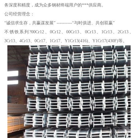
务深度和精度，成为众多钢材终端用户的***供应商。
公司经营理念：
“诚信求生存，共赢谋发展” ----------“与时俱进、共创双赢”
不锈铁系列?00Cr12、0Cr12、00Cr13、0Cr13、1Cr13、2Cr13、
3Cr13、4Cr13、0Cr17、1Cr17、Y1Cr13(416)、Y1Cr17(430F)等。