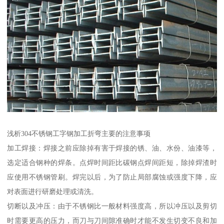
浅析304不锈钢工字钢加工折弯主要的注意事项
加工焊接：焊接之前应除掉有害于焊接的锈、油、水份、油漆等，
选定适合钢种的焊条。点焊时间距比碳钢点焊间距短，除掉焊渣时
应使用不锈钢管刷。焊完以后，为了防止局部腐蚀或强度下降，应
对表面进行研磨处理或清洗。
切断以及冲压：由于不锈钢比一般材料强度高，所以冲压以及剪切
时需要更高的压力，而刀与刀间隙准确时才能不发生切变不良和加