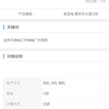
浏览次数：
75
次
产品规格：
发货地:
重庆市大渡口区
关键词
达州不锈钢工字钢钢厂代理商
详细说明
生产工艺
热轧 冷轧 精轧
形状
U型
计重方式
过磅