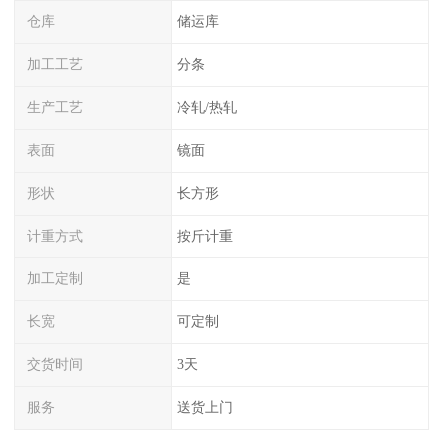
仓库
储运库
加工工艺
分条
生产工艺
冷轧/热轧
表面
镜面
形状
长方形
计重方式
按斤计重
加工定制
是
长宽
可定制
交货时间
3天
服务
送货上门