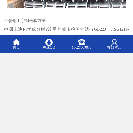
不锈钢工字钢检验方法
检测上述化学成分时?常用的标准检验方法有GB223、JISG1211-
1215、BS1837、BS19、Г ОС Т22536等。
国标:GB13296-97、GB/T14976-2002、GB/T14975-2002 美标?
首页
在线QQ
13627669076
在线留言
ASTM A312/A312M、ASTM A213/A213M、ASTM A269/A269M，德
标，DIN 2462 日标?JIS G3463 其他标准?可根据客户提供标准生产。