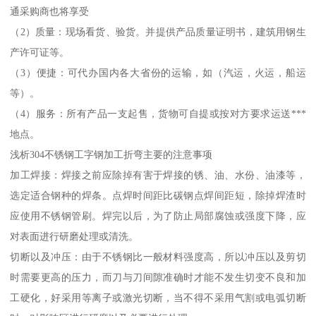
通采购商也将享受
（2）质量：现场看货、验货。并提供产品质量证明书，建筑用钢生
产许可证等。
（3）便捷：可代办国内各大省份的运输，如（汽运，火运，船运
等）。
（4）服务：所有产品一支起售，货物可自提或按对方要求运送***
地点。
浅析304不锈钢工字钢加工折弯主要的注意事项
加工焊接：焊接之前应除掉有害于焊接的锈、油、水份、油漆等，
选定适合钢种的焊条。点焊时间距比碳钢点焊间距短，除掉焊渣时
应使用不锈钢管刷。焊完以后，为了防止局部腐蚀或强度下降，应
对表面进行研磨处理或清洗。
切断以及冲压：由于不锈钢比一般材料强度高，所以冲压以及剪切
时需要更高的压力，而刀与刀间隙准确时才能不发生切变不良和加
工硬化，好采用等离子或激光切断，当不得不采用气割或电弧切断