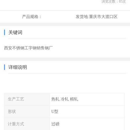
浏览次数：
85
次
产品规格：
发货地:
重庆市大渡口区
关键词
西安不锈钢工字钢销售钢厂
详细说明
生产工艺
热轧 冷轧 精轧
形状
U型
计重方式
过磅