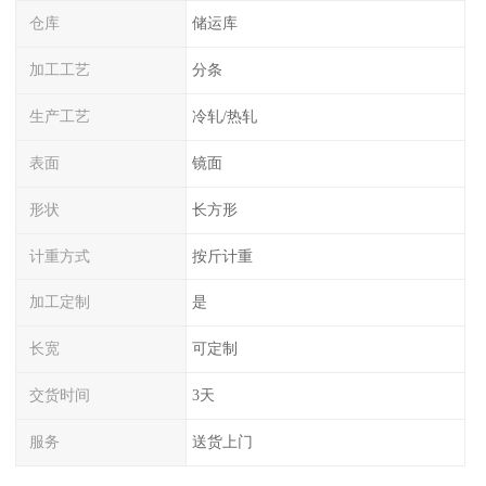
仓库
储运库
加工工艺
分条
生产工艺
冷轧/热轧
表面
镜面
形状
长方形
计重方式
按斤计重
加工定制
是
长宽
可定制
交货时间
3天
服务
送货上门