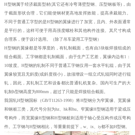
H型钢属于经济裁面型材(其它还有冷弯薄壁型钢、压型钢板等)，由
于截面形状合理，它们能使钢材更高地发挥效能，提高承裁能力。
不同于普通工字型的是H型钢的翼缘进行了加宽，且内、外表面通常
是平行的，这样可便于用高强度螺栓和其他构件连接。其尺寸构成
合理系，便于设计选用。（除了吊车梁用工字型钢）
H型钢的翼缘都是等厚度的，有轧制截面，也有由3块板焊接组成的
组合截面。工字钢都是轧制截面，由于生产工艺差，翼缘内边有1：
10坡度。H型钢的轧制不同于普通工字钢仅用一套水平轧辊，由于其
翼缘较宽且无斜度(或斜度很小)，故须增设一组立式轧辊同时进行辊
轧，因此，其轧制工艺和设备都比普通轧机复杂。国内可生产的大
轧制h型钢高度为800mm，超过了只能是焊接组合截面。
我国轧H型钢国标（GB/T11263-1998）将H型钢分为窄翼缘、宽翼缘
和钢桩三类，其代号分别为hz、hk和hu。窄翼缘H型钢适用于梁或压
弯构件，而宽翼缘H型钢和H型钢桩则适用于轴心受压构件或压弯构
件。工字钢与H型钢相比，等重量前提下，w、ix、iy都不如H型钢。