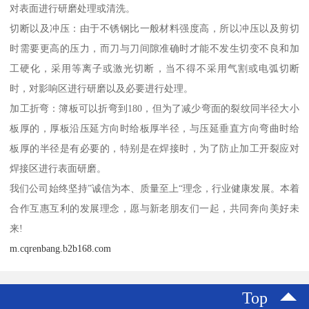
对表面进行研磨处理或清洗。
切断以及冲压：由于不锈钢比一般材料强度高，所以冲压以及剪切
时需要更高的压力，而刀与刀间隙准确时才能不发生切变不良和加
工硬化，采用等离子或激光切断，当不得不采用气割或电弧切断
时，对影响区进行研磨以及必要进行处理。
加工折弯：簿板可以折弯到180，但为了减少弯面的裂纹同半径大小
板厚的，厚板沿压延方向时给板厚半径，与压延垂直方向弯曲时给
板厚的半径是有必要的，特别是在焊接时，为了防止加工开裂应对
焊接区进行表面研磨。
我们公司始终坚持”诚信为本、质量至上“理念，行业健康发展。本着
合作互惠互利的发展理念，愿与新老朋友们一起，共同奔向美好未
来!
m.cqrenbang.b2b168.com
Top