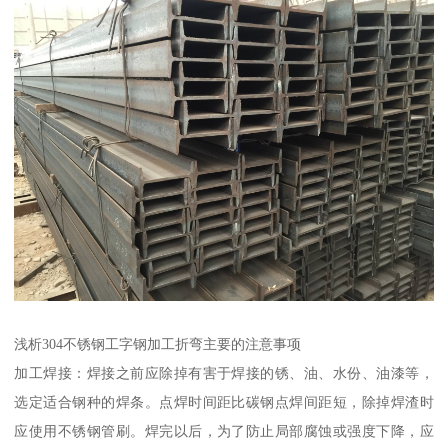
浅析304不锈钢工字钢加工折弯主要的注意事项
加工焊接：焊接之前应除掉有害于焊接的锈、油、水份、油漆等，
选定适合钢种的焊条。点焊时间距比碳钢点焊间距短，除掉焊渣时
应使用不锈钢管刷。焊完以后，为了防止局部腐蚀或强度下降，应