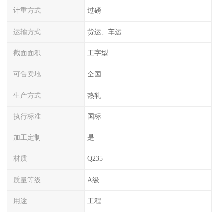
计重方式
过磅
运输方式
货运、车运
截面面积
工字型
可售卖地
全国
生产方式
热轧
执行标准
国标
加工定制
是
材质
Q235
质量等级
A级
用途
工程