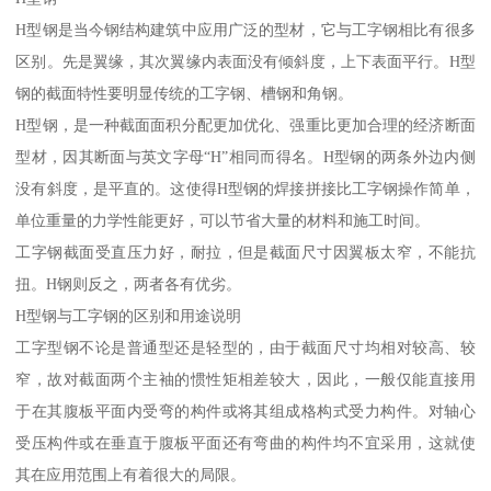
H型钢是当今钢结构建筑中应用广泛的型材，它与工字钢相比有很多
区别。先是翼缘，其次翼缘内表面没有倾斜度，上下表面平行。H型
钢的截面特性要明显传统的工字钢、槽钢和角钢。
H型钢，是一种截面面积分配更加优化、强重比更加合理的经济断面
型材，因其断面与英文字母“H”相同而得名。H型钢的两条外边内侧
没有斜度，是平直的。这使得H型钢的焊接拼接比工字钢操作简单，
单位重量的力学性能更好，可以节省大量的材料和施工时间。
工字钢截面受直压力好，耐拉，但是截面尺寸因翼板太窄，不能抗
扭。H钢则反之，两者各有优劣。
H型钢与工字钢的区别和用途说明
工字型钢不论是普通型还是轻型的，由于截面尺寸均相对较高、较
窄，故对截面两个主袖的惯性矩相差较大，因此，一般仅能直接用
于在其腹板平面内受弯的构件或将其组成格构式受力构件。对轴心
受压构件或在垂直于腹板平面还有弯曲的构件均不宜采用，这就使
其在应用范围上有着很大的局限。