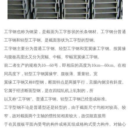
工字钢也称为钢梁，是截面为工字形状的长条钢材。工字钢分普通
工字钢和轻型工字钢。是截面形状为工字型的型钢。
工字钢主要分为普通工字钢、轻型工字钢和宽翼缘工字钢。按翼缘
与腹板高度比又分为宽幅、中幅、窄幅宽翼缘工字钢。
前二者生产的规格为10—60号，即相应的高度为10cm—60cm。在相
同高度下，轻型工字钢翼缘窄、腹板薄、重量轻。宽
翼缘工字钢又称H型钢，断面特点是两腿平行，且腿内侧没有斜度。
它属于经济断面型钢，是在四辊轧机上轧制的，所
以又称“工字钢”。普通工字钢、轻型工字钢已经形成标准。
工字型钢不论是普通型还是轻型的，由于截面尺寸均相对较高、较
窄，故对截面两个主轴的惯性矩相差较大，故仅能直接用
于在其腹板平面内受弯的构件或将其组成格构式受力构件。对轴心