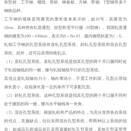
有型材、工字钢、螺线、管材、钢板桩、方钢、带钢、T型钢等多个
钢铁品种。
工字钢的规格是用腰宽的厘米值来表示的，如10号，其腰宽为
10cm。其种类有轧普通型、轻型和宽平行腿（H型钢）。我国轧普通
钢的腰宽为100～630mm，表示为0～No.63，腿内侧壁斜度为1：6。
轧制工字钢的孔型系统有直轧孔型系统、斜轧孔型系统和混合孔型
系统。此外，还可以采用特殊轧法。
（1）直轧孔型系统。直轧孔型系统是指其孔型的两个开口腿同时处
于轧辊轴线的同一侧，腰与轧辊轴线平行的孔型系统。
其优点是轧辊轴向力小，轴向窜动小，不需工作斜面，孔型占用辊
身长度小，在辊身长度一定的条件下可多配孔型。
（2）斜轧孔型系统。这种孔型系统是指其孔型的两个开口腿不同时
处于腰部的同一侧，腰与水平轴线有一夹角。
（3）混合孔型系统。根据轧机和产品的特点，为充分发挥各自系统
的优点，克服缺点，往往采用混合孔型系统，即两种以上系统的组
合。如成品孔和成品前孔采用直腿斜轧孔型系统，其他孔型采用弯