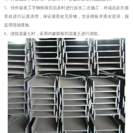
5、待外架底工字钢拆除完后及时进行反坎二次施工，对成品反坎接
茬处进行认真清理，保证接茬处无异物，支设模板并洒水湿润，报
监理现场查验。
6、浇筑混凝土时，采用内掺膨胀剂混凝土进行浇筑。