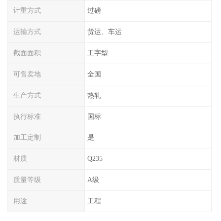
计重方式
过磅
运输方式
货运、车运
截面面积
工字型
可售卖地
全国
生产方式
热轧
执行标准
国标
加工定制
是
材质
Q235
质量等级
A级
用途
工程