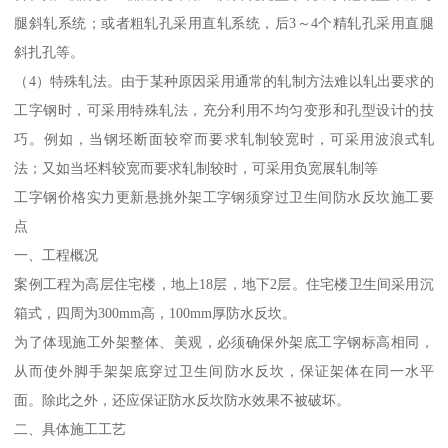
腿斜轧系统；或者粗轧孔采用直轧系统，后3～4个精轧孔采用直腿
斜扎孔等。
（4）特殊轧法。由于某种原因采用通常的轧制方法难以轧出要求的
工字钢时，可采用特殊轧法，充分利用不均匀变形和孔型设计的技
巧。例如，当钢坯断面较窄而要求轧制较宽时，可采用波浪式轧
法；又如当坯料较宽而要求轧制较时，可采用负宽展轧制等
工字钢价格实力更新悬挑外架工字钢须穿过卫生间防水反坎施工要
点
一、工程概况
案例工程为高层住宅楼，地上18层，地下2层。住宅楼卫生间采用沉
箱式，四周为300mm高，100mm厚防水反坎。
为了体现施工外架整体、美观，必须确保外架底工字钢标高相同，
从而使外脚手架架底穿过卫生间防水反坎，保证架体在同一水平
面。除此之外，还应保证防水反坎防水效果不被破坏。
二、具体施工工艺