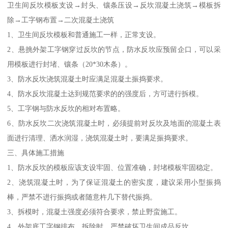
卫生间反坎模板支设→封头、镶条压设→反坎混凝土浇筑→模板拆
除→工字钢布置→二次混凝土浇筑
1、卫生间反坎模板和普通施工一样，正常支设。
2、悬挑外架工字钢穿过反坎的节点，防水反坎应预留企口，可以采
用模板进行封堵、镶条（20*30木条）。
3、防水反坎浇筑混凝土时应满足混凝土振捣要求。
4、防水反坎混凝土达到规范要求的的强度后，方可进行拆模。
5、工字钢与防水反坎的相对布置略。
6、防水反坎二次浇筑混凝土时，必须提前对反坎及地面的混凝土表
面进行清理、洒水润湿，浇筑混凝土时，要满足振捣要求。
三、具体施工措施
1、防水反坎的模板应该支设牢固、位置准确，封堵模板牢固稳定。
2、浇筑混凝土时，为了保证混凝土的密实度，建议采用小型振捣
棒，严禁不进行振捣或者随意杵几下替代振捣。
3、拆模时，混凝土强度必须符合要求，禁止野蛮施工。
4、外架底工字钢排布、拆除时，严禁破坏卫生间成品反坎。