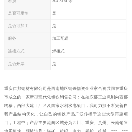
材质
304 316L等
是否可定制
是
是否可加工
是
服务
加工配送
连接方式
焊接式
是否开票
是
重庆仁邦钢材有限公司是西南地区钢铁物资企业家合资共同在重庆
市成立的一家新型现代化钢铁销售公司；在如东部工业急剧向西部
转移，西部大建工厂区及国家水利水电项目，我司力抓不断完善自
我产品结构优化，让自己的钢铁产品广泛传播于这些大型再建项
目，工程中；产品主要流向区域分为四川、重庆、贵州、云南销售
地图板块，领域涉及：煤矿、纺织、电力、锅炉、机械、***、***