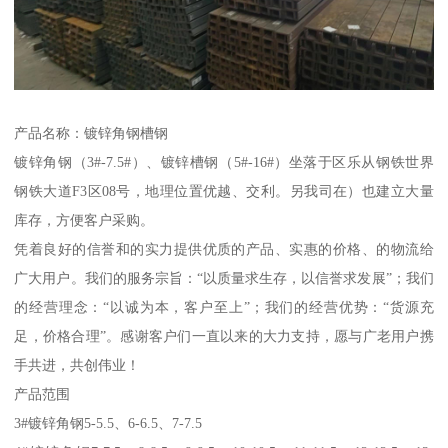
产品名称：镀锌角钢槽钢
镀锌角钢（3#-7.5#）、镀锌槽钢（5#-16#）坐落于区乐从钢铁世界
钢铁大道F3区08号，地理位置优越、交利。另我司在）也建立大量
库存，方便客户采购。
凭着良好的信誉和的实力提供优质的产品、实惠的价格、的物流给
广大用户。我们的服务宗旨：“以质量求生存，以信誉求发展”；我们
的经营理念：“以诚为本，客户至上”；我们的经营优势：“货源充
足，价格合理”。感谢客户们一直以来的大力支持，愿与广老用户携
手共进，共创伟业！
产品范围
3#镀锌角钢5-5.5、6-6.5、7-7.5