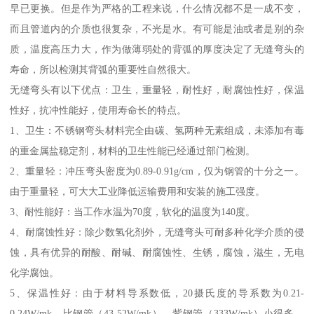
早已更换。但是作为严格的工程来说，什么情况都不是一成不变，
而且管道内的介质也很复杂，不光是水。有可能是油或者是别的杂
质，温度高压力大，作为做薄弱处的背弧的厚度决定了无缝弯头的
寿命，所以检测其背弧的重要性自然很大。
无缝弯头有以下优点：卫生，重量轻，耐性好，耐腐蚀性好，保温
性好，抗冲性能好，使用寿命长的特点。
1、卫生：不锈钢弯头材料完全由碳、氢两种无素组成，未添加有毒
的重金属盐稳定剂，材料的卫生性能已经通过部门检测。
2、重量轻：冲压弯头密度为0.89-0.91g/cm，仅为钢管的十分之一。
由于重量轻，可大大工业降低运输费用和安装的施工强度。
3、耐性能好：当工作水温为70度，软化的温度为140度。
4、耐腐蚀性好：除少数氢化剂外，无缝弯头可耐多种化学介质的侵
蚀，具有优异的耐酸、耐碱、耐腐蚀性、生锈，腐蚀，滋生，无电
化学腐蚀。
5、保温性好：由于材料导系数低，20摄氏度的导系数为0.21-
0.24W/mk，比钢管（43-52W/mk）、紫钢管（333W/mk）小得多，