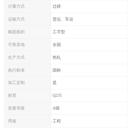
计重方式
过磅
运输方式
货运、车运
截面面积
工字型
可售卖地
全国
生产方式
热轧
执行标准
国标
加工定制
是
材质
Q235
质量等级
A级
用途
工程