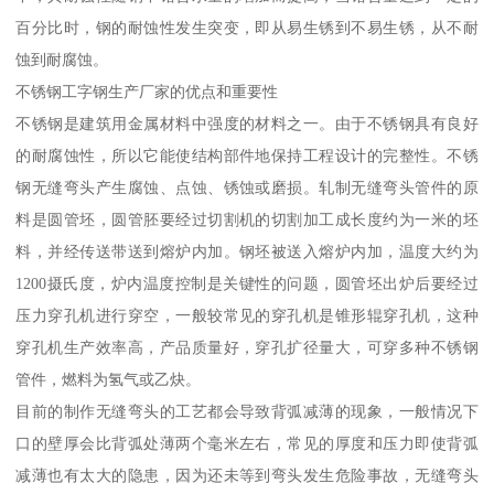
百分比时，钢的耐蚀性发生突变，即从易生锈到不易生锈，从不耐
蚀到耐腐蚀。
不锈钢工字钢生产厂家的优点和重要性
不锈钢是建筑用金属材料中强度的材料之一。由于不锈钢具有良好
的耐腐蚀性，所以它能使结构部件地保持工程设计的完整性。不锈
钢无缝弯头产生腐蚀、点蚀、锈蚀或磨损。轧制无缝弯头管件的原
料是圆管坯，圆管胚要经过切割机的切割加工成长度约为一米的坯
料，并经传送带送到熔炉内加。钢坯被送入熔炉内加，温度大约为
1200摄氏度，炉内温度控制是关键性的问题，圆管坯出炉后要经过
压力穿孔机进行穿空，一般较常见的穿孔机是锥形辊穿孔机，这种
穿孔机生产效率高，产品质量好，穿孔扩径量大，可穿多种不锈钢
管件，燃料为氢气或乙炔。
目前的制作无缝弯头的工艺都会导致背弧减薄的现象，一般情况下
口的壁厚会比背弧处薄两个毫米左右，常见的厚度和压力即使背弧
减薄也有太大的隐患，因为还未等到弯头发生危险事故，无缝弯头