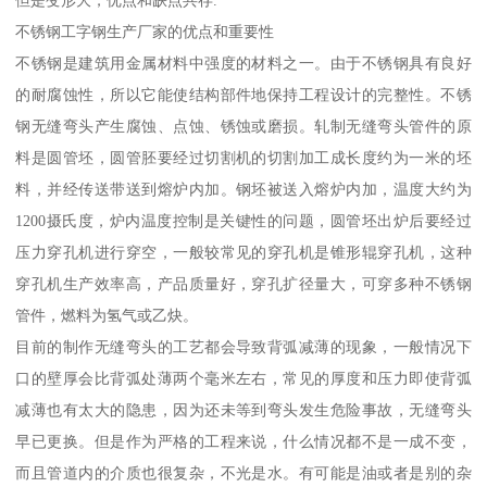
但是变形大，优点和缺点共存.
不锈钢工字钢生产厂家的优点和重要性
不锈钢是建筑用金属材料中强度的材料之一。由于不锈钢具有良好
的耐腐蚀性，所以它能使结构部件地保持工程设计的完整性。不锈
钢无缝弯头产生腐蚀、点蚀、锈蚀或磨损。轧制无缝弯头管件的原
料是圆管坯，圆管胚要经过切割机的切割加工成长度约为一米的坯
料，并经传送带送到熔炉内加。钢坯被送入熔炉内加，温度大约为
1200摄氏度，炉内温度控制是关键性的问题，圆管坯出炉后要经过
压力穿孔机进行穿空，一般较常见的穿孔机是锥形辊穿孔机，这种
穿孔机生产效率高，产品质量好，穿孔扩径量大，可穿多种不锈钢
管件，燃料为氢气或乙炔。
目前的制作无缝弯头的工艺都会导致背弧减薄的现象，一般情况下
口的壁厚会比背弧处薄两个毫米左右，常见的厚度和压力即使背弧
减薄也有太大的隐患，因为还未等到弯头发生危险事故，无缝弯头
早已更换。但是作为严格的工程来说，什么情况都不是一成不变，
而且管道内的介质也很复杂，不光是水。有可能是油或者是别的杂