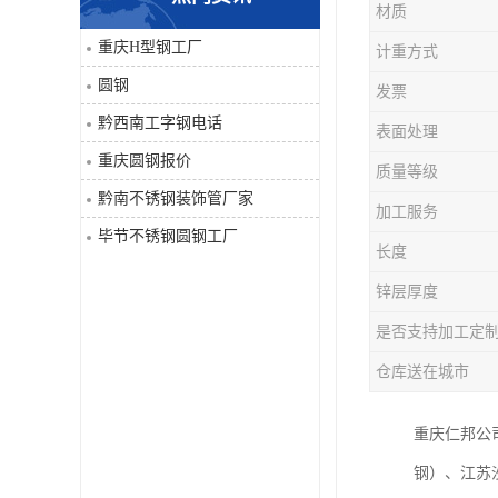
材质
角钢
重庆H型钢工厂
计重方式
圆钢
发票
焊管
黔西南工字钢电话
表面处理
工字钢
重庆圆钢报价
质量等级
黔南不锈钢装饰管厂家
H型钢
加工服务
毕节不锈钢圆钢工厂
长度
花纹板
锌层厚度
圆钢
是否支持加工定
仓库送在城市
不锈钢工字钢
重庆仁邦公
镀锌管
钢）、江苏
方矩管