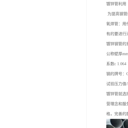
镀锌管利用
为提高钢管
氧焊管：用作
有的要进行
镀锌钢管的
公称壁厚mm 2.0 
系数c 1.064 1
钢的牌号：Q2
试验压力值/Mp
镀锌管就选
营理念和服
格，完善的