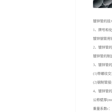
镀锌管的技
1、牌号和
镀锌钢管用
2、镀锌管
镀锌管的制
3、镀锌管
(1)带螺纹
(2)钢制管
4、镀锌管
公称壁厚(mm)：2.
重量系数c：1.064