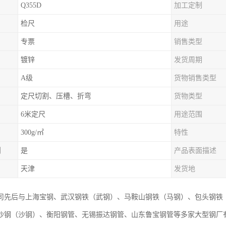
Q355D
加工定制
检尺
用途
专票
销售类型
镀锌
发货周期
A级
货物销售类型
定尺切割、压槽、折弯
货物类型
6米定尺
用途范围
300g/㎡
特性
制
是
产品表面描述
天津
发货地
司先后与上海宝钢、武汉钢铁（武钢）、马鞍山钢铁（马钢）、包头钢铁
沙钢（沙钢）、衡阳钢管、无锡振达钢管、山东鲁宝钢管等多家大型钢厂有