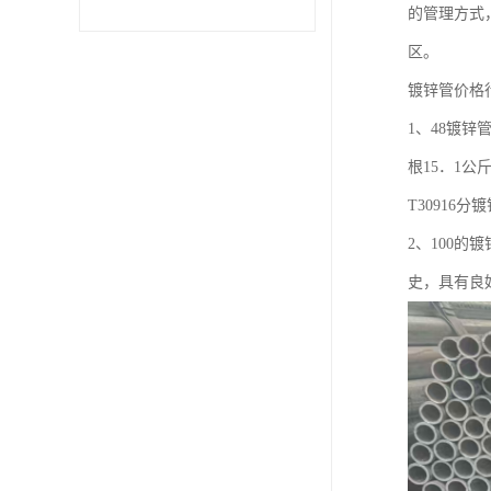
的管理方式
不锈钢卷
区。
镀锌管价格
型材
1、48镀锌
根15．1公
T30916
2、100
史，具有良