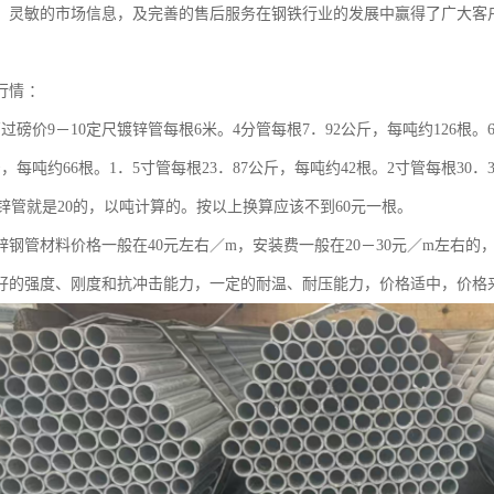
，灵敏的市场信息，及完善的售后服务在钢铁行业的发展中赢得了广大客
行情 ：
管过磅价9－10定尺镀锌管每根6米。4分管每根7．92公斤，每吨约126根。
斤，每吨约66根。1．5寸管每根23．87公斤，每吨约42根。2寸管每根30
分镀锌管就是20的，以吨计算的。按以上换算应该不到60元一根。
的镀锌钢管材料价格一般在40元左右／m，安装费一般在20－30元／m左
好的强度、刚度和抗冲击能力，一定的耐温、耐压能力，价格适中，价格