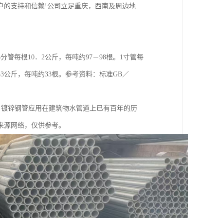
户的支持和信赖!公司立足重庆，西南及周边地
6分管每根10．2公斤，每吨约97－98根。1寸管每
．33公斤，每吨约33根。参考资料：标准GB／
右的，镀锌钢管应用在建筑物水管道上已有百年的历
来源网络，仅供参考。