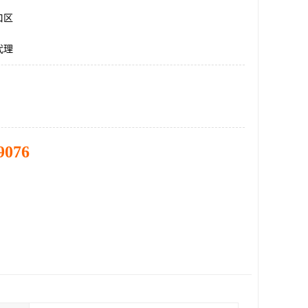
口区
代理
9076