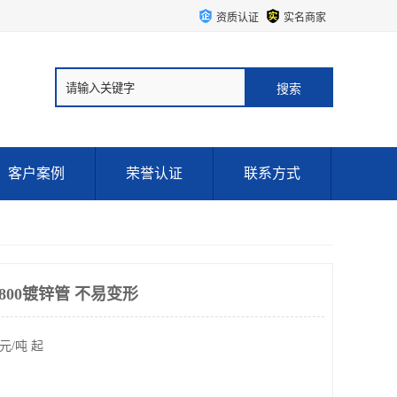
资质认证
实名商家
客户案例
荣誉认证
联系方式
800镀锌管 不易变形
元/吨 起