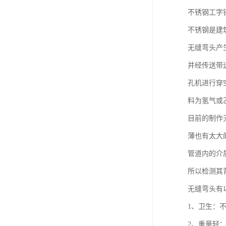
不锈钢工字
不锈钢是建
无缝弯头产
并经传送带
孔机进行穿
料为氢气或
目前的制作
薄也有太大
管道内的介
所以检测其
无缝弯头有
1、卫生：
2、重量轻：