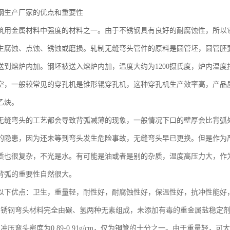
钢生产厂家的优点和重要性
筑用金属材料中强度的材料之一。由于不锈钢具有良好的耐腐蚀性，所以
生腐蚀、点蚀、锈蚀或磨损。轧制无缝弯头管件的原料是圆管坯，圆管胚
送到熔炉内加。钢坯被送入熔炉内加，温度大约为1200摄氏度，炉内温
空，一般较常见的穿孔机是锥形辊穿孔机，这种穿孔机生产效率高，产品
乙炔。
无缝弯头的工艺都会导致背弧减薄的现象，一般情况下口的壁厚会比背弧
的隐患，因为还未等到弯头发生危险事故，无缝弯头早已更换。但是作为
质也很复杂，不光是水。有可能是油或者是别的杂质，温度高压力大，作
背弧的重要性自然很大。
以下优点：卫生，重量轻，耐性好，耐腐蚀性好，保温性好，抗冲性能好
不锈钢弯头材料完全由碳、氢两种无素组成，未添加有毒的重金属盐稳定
冲压弯头密度为0.89-0.91g/cm，仅为钢管的十分之一。由于重量轻