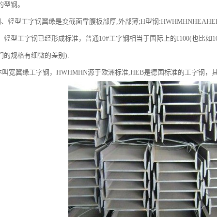
的型钢。
轻型工字钢翼缘是变截面靠腹板部厚,外部薄;H型钢:HWHMHNHEAH
轻型工字钢已经形成标准，普通10#工字钢相当于国际上的I100(也比如10
们的规格有细微的差别).
亦叫宽翼缘工字钢，HWHMHN源于欧洲标准,HEB是德国标准的工字钢，