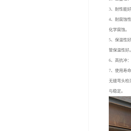
3、耐性能好
4、耐腐蚀
化学腐蚀。
5、保温性好：
管保温性好
6、高抗冲
7、使用寿
无缝弯头检
与稳定。