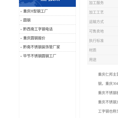
加工服务
角钢
重庆H型钢工厂
加工工艺
圆钢
运输方式
焊管
黔西南工字钢电话
可售卖地
工字钢
重庆圆钢报价
执行标准
黔南不锈钢装饰管厂家
H型钢
材质
毕节不锈钢圆钢工厂
用途
花纹板
重庆仁邦主
圆钢
钢，重庆3
不锈钢工字钢
重庆不锈钢
重庆不锈钢
镀锌管
工字钢也称为
方矩管