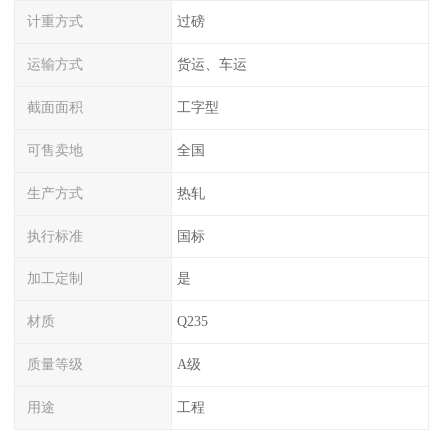
计重方式
过磅
运输方式
货运、车运
截面面积
工字型
可售卖地
全国
生产方式
热轧
执行标准
国标
加工定制
是
材质
Q235
质量等级
A级
用途
工程