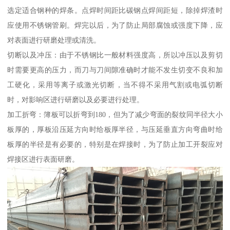
选定适合钢种的焊条。点焊时间距比碳钢点焊间距短，除掉焊渣时
应使用不锈钢管刷。焊完以后，为了防止局部腐蚀或强度下降，应
对表面进行研磨处理或清洗。
切断以及冲压：由于不锈钢比一般材料强度高，所以冲压以及剪切
时需要更高的压力，而刀与刀间隙准确时才能不发生切变不良和加
工硬化，采用等离子或激光切断，当不得不采用气割或电弧切断
时，对影响区进行研磨以及必要进行处理。
加工折弯：簿板可以折弯到180，但为了减少弯面的裂纹同半径大小
板厚的，厚板沿压延方向时给板厚半径，与压延垂直方向弯曲时给
板厚的半径是有必要的，特别是在焊接时，为了防止加工开裂应对
焊接区进行表面研磨。