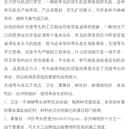
压力穿孔机进行穿空，一般较常见的穿孔机是锥形辊穿孔机，这种
穿孔机生产效率高，产品质量好，穿孔扩径量大，可穿多种不锈钢
管件，燃料为氢气或乙炔。
目前的制作无缝弯头的工艺都会导致背弧减薄的现象，一般情况下
口的壁厚会比背弧处薄两个毫米左右，常见的厚度和压力即使背弧
减薄也有太大的隐患，因为还未等到弯头发生危险事故，无缝弯头
早已更换。但是作为严格的工程来说，什么情况都不是一成不变，
而且管道内的介质也很复杂，不光是水。有可能是油或者是别的杂
质，温度高压力大，作为做薄弱处的背弧的厚度决定了无缝弯头的
寿命，所以检测其背弧的重要性自然很大。
无缝弯头有以下优点：卫生，重量轻，耐性好，耐腐蚀性好，保温
性好，抗冲性能好，使用寿命长的特点。
1、卫生：不锈钢弯头材料完全由碳、氢两种无素组成，未添加有毒
的重金属盐稳定剂，材料的卫生性能已经通过部门检测。
2、重量轻：冲压弯头密度为0.89-0.91g/cm，仅为钢管的十分之一。
由于重量轻，可大大工业降低运输费用和安装的施工强度。