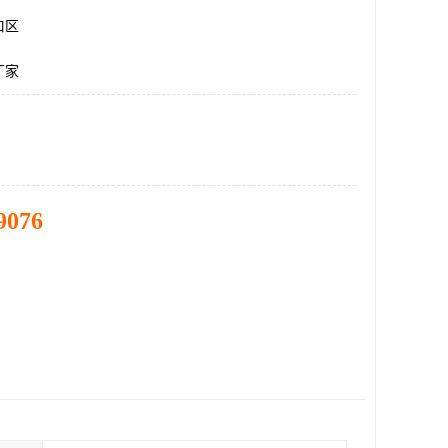
口区
厂家
9076