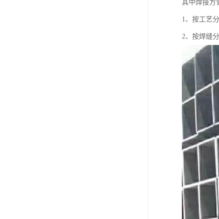
其中焊接方
1、按工艺
2、按焊缝