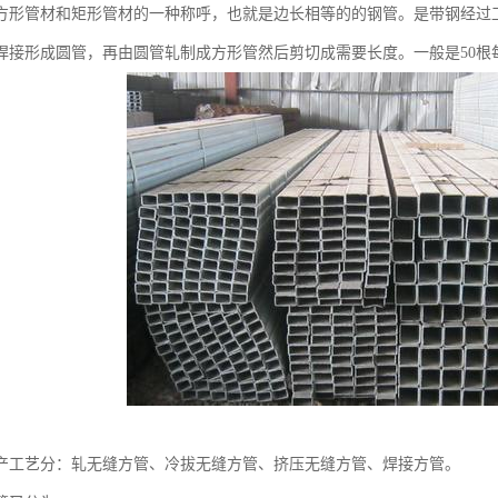
方形管材和矩形管材的一种称呼，也就是边长相等的的钢管。是带钢经过
焊接形成圆管，再由圆管轧制成方形管然后剪切成需要长度。一般是50根
产工艺分：轧无缝方管、冷拔无缝方管、挤压无缝方管、焊接方管。