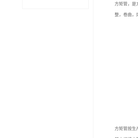
方矩管，是
不锈钢卷
整，卷曲，
型材
方矩管按生