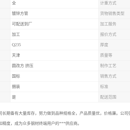
全
计重方式
镀锌方管
货物销售类型
可配送到厂
加工服务
加工
报价方式
Q235
厚度
天津
质量等
圆改方 挤压
制作工艺
国标
销售方式
捆装
标准
是
配送范围
司长期备有大量库存，努力做到品种规格全，产品质量优，价格廉。公司
和精度，成为众多钢材终端用户的***供应商。