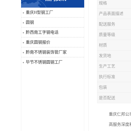
规格
角钢
重庆H型钢工厂
产品表面描述
圆钢
配送服务
焊管
黔西南工字钢电话
质量等级
工字钢
重庆圆钢报价
材质
黔南不锈钢装饰管厂家
H型钢
发货地
毕节不锈钢圆钢工厂
生产工艺
花纹板
执行标准
圆钢
包装
是否配送
不锈钢工字钢
重庆仁邦公
镀锌管
高服务深度
方矩管