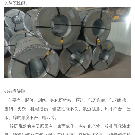
的涂装性能。
镀锌卷缺陷
主要有：脱落、划伤、钝化斑锌粒、厚边、气刀条痕、气刀刮痕、
露钢、夹杂、机械损伤、钢基性能不良、浪边瓢曲、尺寸不合、压
印、锌层厚度不合、辊印等。
锌层脱落的主要原因有：表面氧化、有硅化合物、冷扎乳化液太
脏、NOF段氧化气氛及保护气体太高、空燃比不合理、流量偏低炉