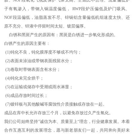
子有氧渗入，带钢入锅温度偏低， RWP段炉压偏低及炉门吸风、
NOF段温偏低，油脂蒸发不尽、锌锅铝含量偏低机组速度太快、还
原不充分、锌液中停留时间太短、镀层偏厚。
白锈和黑斑产生的原因有：黑斑是白锈进一步氧化形成的。
白锈产生的原因主要有：
(1)钝化不良，钝化膜厚度不够或不均匀；
(2)表面未涂油或带钢表面残留水分；
(3)卷取时带钢表面含有水分；
(4)钝化未完全烘干；
(5)在运输或储存中受潮或雨水淋显；
(6)成品存放时间过长；
(7)镀锌板与其他酸碱等腐蚀性介质接触或存放在一起。
成品在库中长允许存放三个月，以避免存放过久产生氧化。
我们公司始终坚持”诚信为本、质量至上“理念，行业健康发展。本着
合作互惠互利的发展理念，愿与新老朋友们一起，共同奔向美好未