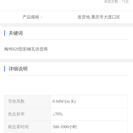
浏览次数：
71
次
产品规格：
发货地:
重庆市大渡口区
关键词
梅州820型彩钢瓦供货商
详细说明
导热系数
0.04W/(m·K)
热反射率
≥70%
耐盐雾时间
500-1000小时