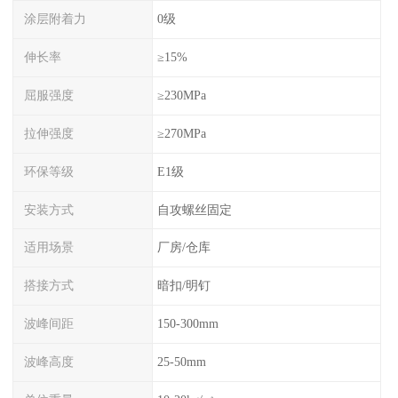
涂层附着力
0级
伸长率
≥15%
屈服强度
≥230MPa
拉伸强度
≥270MPa
环保等级
E1级
安装方式
自攻螺丝固定
适用场景
厂房/仓库
搭接方式
暗扣/明钉
波峰间距
150-300mm
波峰高度
25-50mm