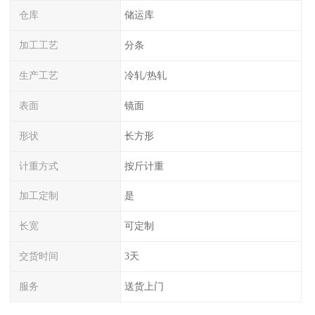
仓库
储运库
加工工艺
分条
生产工艺
冷轧/热轧
表面
镜面
形状
长方形
计重方式
按斤计重
加工定制
是
长宽
可定制
交货时间
3天
服务
送货上门