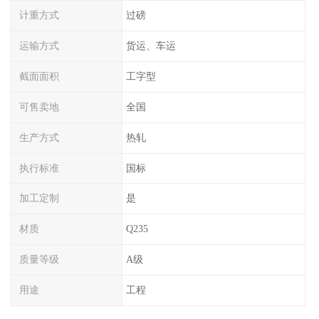
计重方式
过磅
运输方式
货运、车运
截面面积
工字型
可售卖地
全国
生产方式
热轧
执行标准
国标
加工定制
是
材质
Q235
质量等级
A级
用途
工程