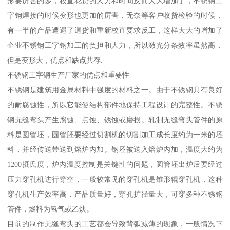
形要厉害的多，校直花费的人力和时间反而大大增加了，不锈钢工
字钢焊接的时候变形也更加的厉害，无奈等客户收货检验的时候，
有一半的产品遭遇了退货和重新校直要求反工，这样大大的增加了
企业不锈钢工字钢加工的负担和人力，所以激光分条效率虽然高，
但是变形大，优点和缺点共存.
不锈钢工字钢生产厂家的优点和重要性
不锈钢是建筑用金属材料中强度的材料之一。由于不锈钢具有良好
的耐腐蚀性，所以它能使结构部件地保持工程设计的完整性。不锈
钢无缝弯头产生腐蚀、点蚀、锈蚀或磨损。轧制无缝弯头管件的原
料是圆管坯，圆管胚要经过切割机的切割加工成长度约为一米的坯
料，并经传送带送到熔炉内加。钢坯被送入熔炉内加，温度大约为
1200摄氏度，炉内温度控制是关键性的问题，圆管坯出炉后要经过
压力穿孔机进行穿空，一般较常见的穿孔机是锥形辊穿孔机，这种
穿孔机生产效率高，产品质量好，穿孔扩径量大，可穿多种不锈钢
管件，燃料为氢气或乙炔。
目前的制作无缝弯头的工艺都会导致背弧减薄的现象，一般情况下