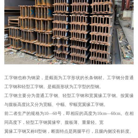
工字钢也称为钢梁，是截面为工字形状的长条钢材。工字钢分普通
工字钢和轻型工字钢。是截面形状为工字型的型钢。
工字钢主要分为普通工字钢、轻型工字钢和宽翼缘工字钢。按翼缘
与腹板高度比又分为宽幅、中幅、窄幅宽翼缘工字钢。
前二者生产的规格为10—60号，即相应的高度为10cm—60cm。在相
同高度下，轻型工字钢翼缘窄、腹板薄、重量轻。宽
翼缘工字钢又称H型钢，断面特点是两腿平行，且腿内侧没有斜度。