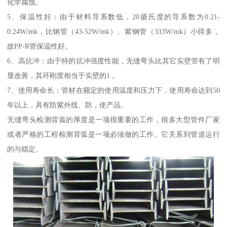
化学腐蚀。
5、保温性好：由于材料导系数低，20摄氏度的导系数为0.21-
0.24W/mk，比钢管（43-52W/mk）、紫钢管（333W/mk）小得多，
故PP-R管保温性好。
6、高抗冲：由于特的抗冲强度性能，无缝弯头比其它实壁管有了明
显改善，其环刚度相当于实壁的1.。
7、使用寿命长：管材在额定的使用温度和压力下，使用寿命达到50
年以上，具有防紫外线、防，使产品。
无缝弯头检测背弧的厚度是一项很重要的工作，很多大型管件厂家
或者严格的工程检测背弧是一项必须做的工作。它关系到管道运行
的与稳定。