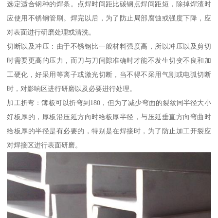
选定适合钢种的焊条。点焊时间距比碳钢点焊间距短，除掉焊渣时
应使用不锈钢管刷。焊完以后，为了防止局部腐蚀或强度下降，应
对表面进行研磨处理或清洗。
切断以及冲压：由于不锈钢比一般材料强度高，所以冲压以及剪切
时需要更高的压力，而刀与刀间隙准确时才能不发生切变不良和加
工硬化，好采用等离子或激光切断，当不得不采用气割或电弧切断
时，对影响区进行研磨以及必要进行处理。
加工折弯：簿板可以折弯到180，但为了减少弯面的裂纹同半径大小
好板厚的，厚板沿压延方向时给板厚半径，与压延垂直方向弯曲时
给板厚的半径是有必要的，特别是在焊接时，为了防止加工开裂应
对焊接区进行表面研磨。