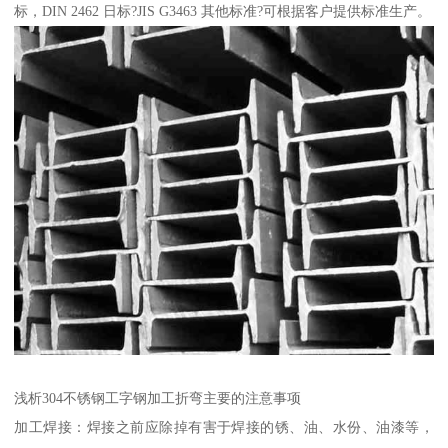
标，DIN 2462 日标?JIS G3463 其他标准?可根据客户提供标准生产。
浅析304不锈钢工字钢加工折弯主要的注意事项
加工焊接：焊接之前应除掉有害于焊接的锈、油、水份、油漆等，