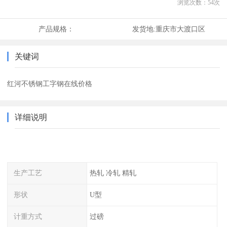
浏览次数：
54
次
产品规格：
发货地:
重庆市大渡口区
关键词
红河不锈钢工字钢在线价格
详细说明
生产工艺
热轧 冷轧 精轧
形状
U型
计重方式
过磅